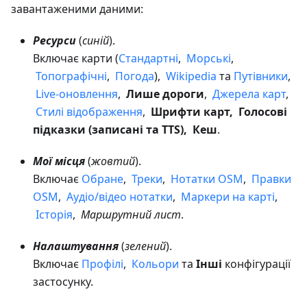
завантаженими даними:
Ресурси
(
синій
).
Включає карти (
Стандартні
,
Морські
,
Топографічні
,
Погода
),
Wikipedia
та
Путівники
,
Live-оновлення
,
Лише дороги
,
Джерела карт
,
Стилі відображення
,
Шрифти карт, Голосові
підказки (записані та TTS), Кеш
.
Мої місця
(
жовтий
).
Включає
Обране
,
Треки
,
Нотатки OSM
,
Правки
OSM
,
Аудіо/відео нотатки
,
Маркери на карті
,
Історія
,
Маршрутний лист
.
Налаштування
(
зелений
).
Включає
Профілі
,
Кольори
та
Інші
конфігурації
застосунку.