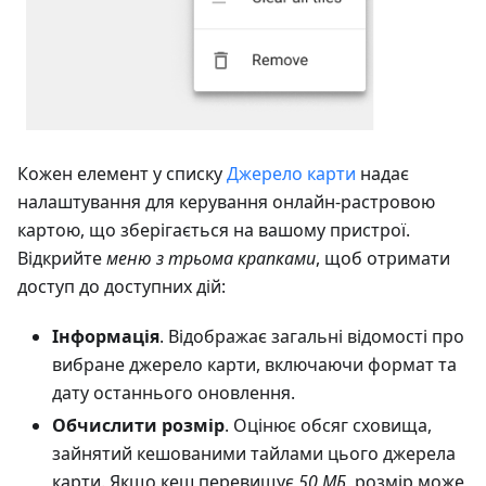
Кожен елемент у списку
Джерело карти
надає
налаштування для керування онлайн-растровою
картою, що зберігається на вашому пристрої.
Відкрийте
меню з трьома крапками
, щоб отримати
доступ до доступних дій:
Інформація
. Відображає загальні відомості про
вибране джерело карти, включаючи формат та
дату останнього оновлення.
Обчислити розмір
. Оцінює обсяг сховища,
зайнятий кешованими тайлами цього джерела
карти. Якщо кеш перевищує
50 МБ
, розмір може