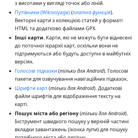
з висотами у вигляді точок або ліній.
Путівники (Wikivoyage)
(
платна функція
).
Векторні карти з колекцією статей у форматі
HTML та додатково файлами GPX.
Інші карти
. Карти, які не можуть бути віднесені
до поточної ієрархії карт, оскільки вони не
підтримуються або будуть доступні в майбутніх
версіях.
Голосові підказки
(
тільки для Android
). Голосові
пакети для озвучування навігаційних підказок.
Шрифти карт
(
тільки для Android
). Додаткові
файли шрифтів для відображення тексту на
карті.
Пошук міста або регіону
(
тільки для Android
).
Інструмент швидкого пошуку у верхній частині
вкладки завантажень (іконка лупи) для пошуку
потрібного міста або регіону.