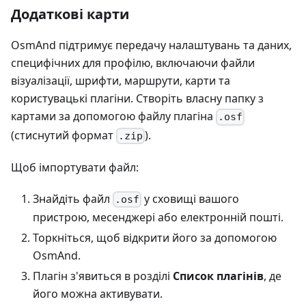
Додаткові карти
OsmAnd підтримує передачу налаштувань та даних,
специфічних для профілю, включаючи файли
візуалізації, шрифти, маршрути, карти та
користувацькі плагіни. Створіть власну папку з
картами за допомогою файлу плагіна
.osf
(стиснутий формат
).
.zip
Щоб імпортувати файл:
Знайдіть файл
у сховищі вашого
.osf
пристрою, месенджері або електронній пошті.
Торкніться, щоб відкрити його за допомогою
OsmAnd.
Плагін з'явиться в розділі
Список плагінів
, де
його можна активувати.