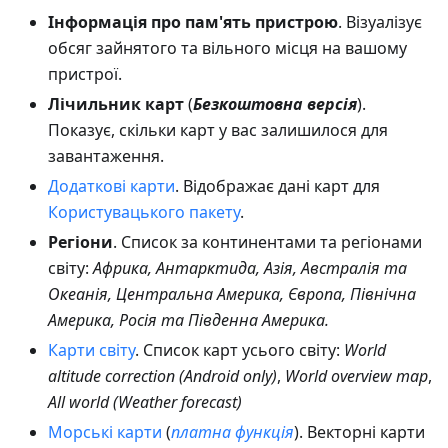
Інформація про пам'ять пристрою
. Візуалізує
обсяг зайнятого та вільного місця на вашому
пристрої.
Лічильник карт
(
Безкоштовна версія
).
Показує, скільки карт у вас залишилося для
завантаження.
Додаткові карти
. Відображає дані карт для
Користувацького пакету
.
Регіони
. Список за континентами та регіонами
світу:
Африка, Антарктида, Азія, Австралія та
Океанія, Центральна Америка, Європа, Північна
Америка, Росія та Південна Америка.
Карти світу
. Список карт усього світу:
World
altitude correction (Android only)
,
World overview map
,
All world (Weather forecast)
Морські карти
(
платна функція
). Векторні карти