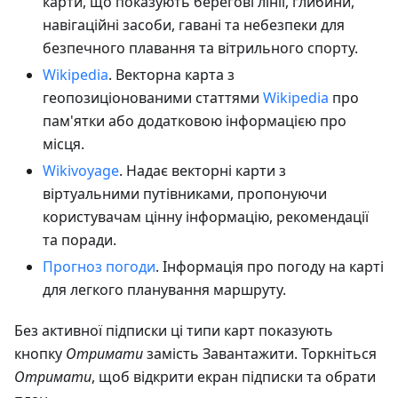
карти, що показують берегові лінії, глибини,
навігаційні засоби, гавані та небезпеки для
безпечного плавання та вітрильного спорту.
Wikipedia
. Векторна карта з
геопозиціонованими статтями
Wikipedia
про
пам'ятки або додатковою інформацією про
місця.
Wikivoyage
. Надає векторні карти з
віртуальними путівниками, пропонуючи
користувачам цінну інформацію, рекомендації
та поради.
Прогноз погоди
. Інформація про погоду на карті
для легкого планування маршруту.
Без активної підписки ці типи карт показують
кнопку
Отримати
замість Завантажити. Торкніться
Отримати
, щоб відкрити екран підписки та обрати