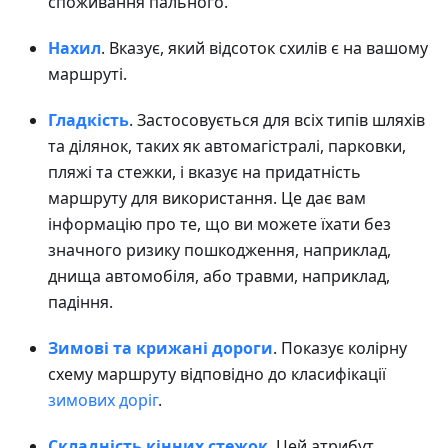
споживання пального.
Нахил
. Вказує, який відсоток схилів є на вашому
маршруті.
Гладкість
. Застосовується для всіх типів шляхів
та ділянок, таких як автомагістралі, парковки,
пляжі та стежки, і вказує на придатність
маршруту для використання. Це дає вам
інформацію про те, що ви можете їхати без
значного ризику пошкодження, наприклад,
днища автомобіля, або травми, наприклад,
падіння.
Зимові та крижані дороги
. Показує колірну
схему маршруту відповідно до класифікації
зимових доріг
.
Складність кінних стежок
. Цей атрибут