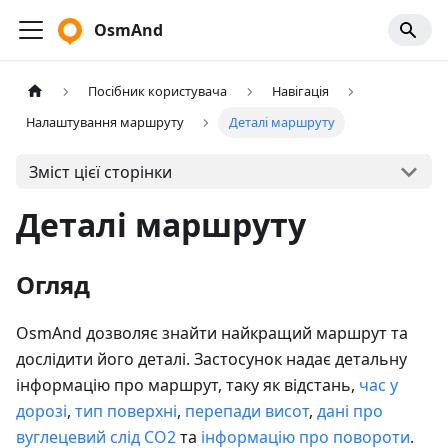
OsmAnd
Посібник користувача
Навігація
Налаштування маршруту
Деталі маршруту
Зміст цієї сторінки
Деталі маршруту
Огляд
OsmAnd дозволяє знайти найкращий маршрут та
дослідити його деталі. Застосунок надає детальну
інформацію про маршрут, таку як відстань,
час у
дорозі
,
тип поверхні
,
перепади висот
,
дані про
вуглецевий слід CO2
та
інформацію про повороти
.