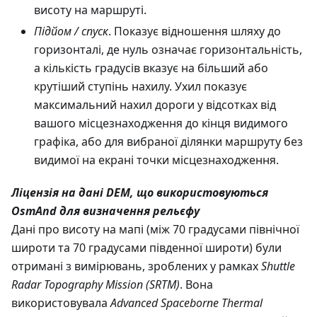
висоту на маршруті.
Підйом / спуск
. Показує відношення шляху до
горизонталі, де нуль означає горизонтальність,
а кількість градусів вказує на більший або
крутіший ступінь нахилу. Ухил показує
максимальний нахил дороги у відсотках від
вашого місцезнаходження до кінця видимого
графіка, або для вибраної ділянки маршруту без
видимої на екрані точки місцезнаходження.
Ліцензія на дані DEM, що використовуються
OsmAnd для визначення рельєфу
Дані про висоту на мапі (між 70 градусами північної
широти та 70 градусами південної широти) були
отримані з вимірювань, зроблених у рамках
Shuttle
Radar Topography Mission (SRTM)
. Вона
використовувала
Advanced Spaceborne Thermal