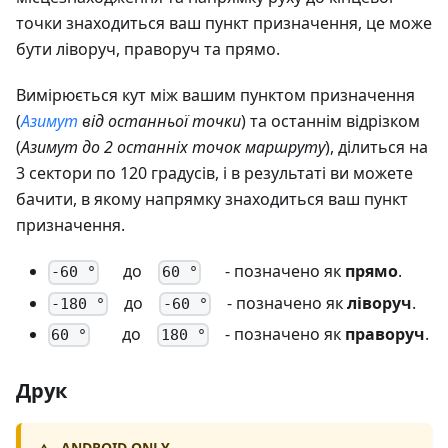
точки знаходиться ваш пункт призначення, це може
бути ліворуч, праворуч та прямо.
Вимірюється кут між вашим пунктом призначення
(
Азимут
від останньої точки
) та останнім відрізком
(
Азимут до 2 останніх точок маршруту
), ділиться на
3 сектори по 120 градусів, і в результаті ви можете
бачити, в якому напрямку знаходиться ваш пункт
призначення.
до
- позначено як
прямо
.
-60 °
60 °
до
- позначено як
ліворуч
.
-180 °
-60 °
до
- позначено як
праворуч
.
60 °
180 °
Друк
ANDROID ONLY