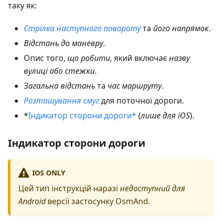
таку як:
Стрілка наступного повороту
та
його напрямок
.
Відстань до маневру
.
Опис того,
що робити
, який включає
назву
вулиці або стежки
.
Загальна відстань
та
час маршруту
.
Розташування смуг
для поточної дороги.
*
Індикатор сторони дороги*
(
лише для iOS
).
Індикатор сторони дороги
IOS ONLY
Цей тип інструкцій наразі
недоступний для
Android
версії застосунку OsmAnd.