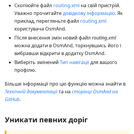
Скопіюйте файл
routing.xml
на свій пристрій.
Уважно прочитайте
довідкову інформацію
. Як
приклад, перегляньте файл
routing.xml
користувача OsmAnd.
Після внесення змін новий файл
routing.xml
можна додати в OsmAnd, торкнувшись його і
вибравши відкрити в додатку OsmAnd.
Виберіть змінений
Тип навігації
для вашого
профілю.
Більше інформації про цю функцію можна знайти в
Технічній документації
та на
сторінці OsmAnd на
GitHub
.
Уникати певних доріг