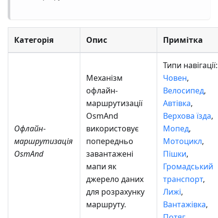
Категорія
Опис
Примітка
Типи навігації:
Механізм
Човен
,
офлайн-
Велосипед
,
маршрутизації
Автівка
,
OsmAnd
Верхова їзда
,
Офлайн-
використовує
Мопед
,
маршрутизація
попередньо
Мотоцикл
,
OsmAnd
завантажені
Пішки
,
мапи як
Громадський
джерело даних
транспорт
,
для розрахунку
Лижі
,
маршруту.
Вантажівка
,
Потяг
.