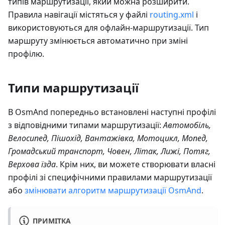
типів маршрутизації, який можна розширити.
Правила навігації містяться у файлі
routing.xml
і
використовуються для офлайн-маршрутизації. Тип
маршруту змінюється автоматично при зміні
профілю.
Типи маршрутизації
В OsmAnd попередньо встановлені наступні профілі
з відповідними типами маршрутизації:
Автомобіль,
Велосипед, Пішохід, Вантажівка, Мотоцикл, Мопед,
Громадський транспорт, Човен, Літак, Лижі, Потяг,
Верхова їзда
. Крім них, ви можете створювати власні
профілі зі специфічними правилами маршрутизації
або
змінювати алгоритм маршрутизації OsmAnd
.
ПРИМІТКА