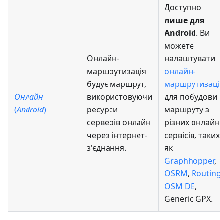
Доступно
лише для
Android
. Ви
можете
Онлайн-
налаштувати
маршрутизація
онлайн-
будує маршрут,
маршрутизац
Онлайн
використовуючи
для побудови
(
Android
)
ресурси
маршруту з
серверів онлайн
різних онлайн
через інтернет-
сервісів, таких
з'єднання.
як
Graphhopper
,
OSRM
,
Routin
OSM DE
,
Generic GPX.