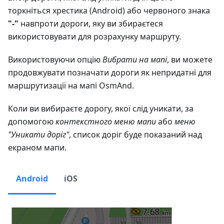
торкніться хрестика (Android) або червоного знака
"-"
навпроти дороги, яку ви збираєтеся
використовувати для розрахунку маршруту.
Використовуючи опцію
Вибрати на мапі
, ви можете
продовжувати позначати дороги як непридатні для
маршрутизації на мапі OsmAnd.
Коли ви вибираєте дорогу, якої слід уникати, за
допомогою
контекстного меню мапи
або
меню
"Уникати доріг"
, список доріг буде показаний над
екраном мапи.
Android
iOS