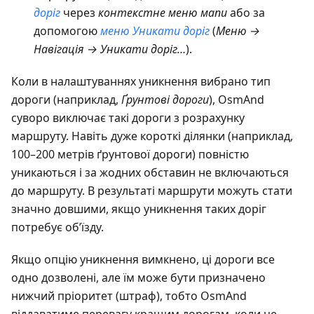
доріг
через
контекстне меню мапи
або за
допомогою
меню Уникати доріг
(
Меню →
Навігація → Уникати доріг…
).
Коли в налаштуваннях уникнення вибрано тип
дороги (наприклад,
Ґрунтові дороги
), OsmAnd
суворо виключає такі дороги з розрахунку
маршруту. Навіть дуже короткі ділянки (наприклад,
100–200 метрів ґрунтової дороги) повністю
уникаються і за жодних обставин не включаються
до маршруту. В результаті маршрути можуть стати
значно довшими, якщо уникнення таких доріг
потребує об’їзду.
Якщо опцію уникнення вимкнено, ці дороги все
одно дозволені, але їм може бути призначено
нижчий пріоритет (штраф), тобто OsmAnd
віддаватиме перевагу кращим дорогам, коли це