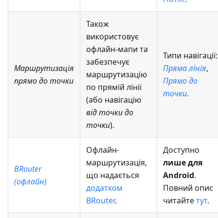
Також
використовує
офлайн-мапи та
Типи навігації:
забезпечує
Маршрутизація
Пряма лінія
,
маршрутизацію
прямо до точки
Прямо до
по прямій лінії
точки
.
(або навігацію
від точки до
точки
).
Офлайн-
Доступно
маршрутизація,
лише для
BRouter
що надається
Android
.
(офлайн)
додатком
Повний опис
BRouter
.
читайте
тут
.