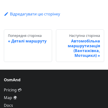
Відредагувати цю сторінку
Попередня сторінка
Наступна сторінка
Деталі маршруту
Автомобільна
маршрутизація
(Вантажівка,
Мотоцикл)
OsmAnd
Pricing 💳
Map 🌍
Docs