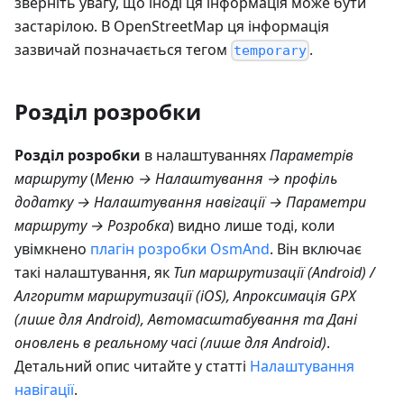
зверніть увагу, що іноді ця інформація може бути
застарілою. В OpenStreetMap ця інформація
зазвичай позначається тегом
.
temporary
Розділ розробки
Розділ розробки
в налаштуваннях
Параметрів
маршруту
(
Меню → Налаштування → профіль
додатку → Налаштування навігації → Параметри
маршруту → Розробка
) видно лише тоді, коли
увімкнено
плагін розробки OsmAnd
. Він включає
такі налаштування, як
Тип маршрутизації (Android) /
Алгоритм маршрутизації (iOS), Апроксимація GPX
(лише для Android), Автомасштабування та Дані
оновлень в реальному часі (лише для Android)
.
Детальний опис читайте у статті
Налаштування
навігації
.