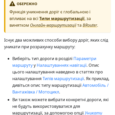
ОБЕРЕЖНО
Функція уникнення доріг є глобальною і
впливає на всі
Типи маршрутизації
, за
винятком
Онлайн-маршрутизації
та
BRouter
.
Існує два можливих способи вибору доріг, яких слід
уникати при розрахунку маршруту:
Виберіть тип дороги в розділі
Параметри
маршруту
у
Налаштуваннях навігації
. Опис
цього налаштування наведено в статтях про
налаштування
Типів маршрутизації
. Як приклад,
дивіться опис типу маршрутизації
Автомобіль /
Вантажівка / Мотоцикл
.
Ви також можете вибрати конкретні дороги, які
не будуть використовуватися для
маршрутизації, за допомогою опції
Уникати