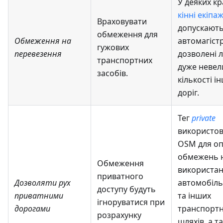
У деяких кр
кінні екіпаж
Враховувати
допускають
обмеження для
Обмеження на
автомагістр
гужових
перевезення
дозволені 
транспортних
дуже невел
засобів
.
кількості і
доріг.
Тег
private
використов
OSM для оп
обмежень 
Обмеження
використа
приватного
Дозволяти рух
автомобіль
доступу будуть
приватними
та інших
ігноруватися при
дорогами
транспорт
розрахунку
шляхів, а т