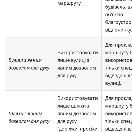
маршруту.
будівель, в
об'єктів
благоустро
відпочинку.
Для прокла
Використовувати
маршруту б
Вулиці з явним
лише вулиці з
використов
дозволом для руху
явним дозволом
тільки спе
для руху
.
відведені д
вулиці.
Використовувати
Для прокла
лише шляхи з
маршруту б
Шляхи з явним
явним дозволом
використов
дозволом для руху
для руху
тільки спе
(доріжки, просіки
відведені д