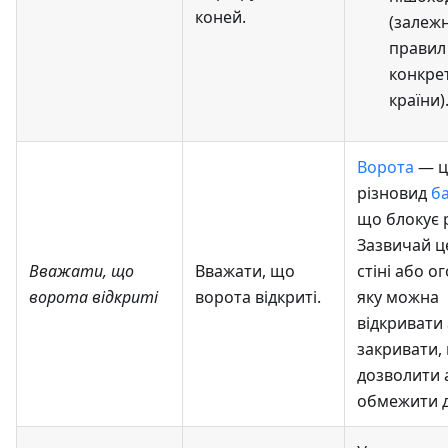
коней.
(залежн
правил
конкре
країни)
Ворота
— ц
різновид
ба
що блокує 
Зазвичай це
Вважати, що
Вважати, що
стіні або о
ворота відкриті
ворота відкриті
.
яку можна
відкривати
закривати,
дозволити 
обмежити д