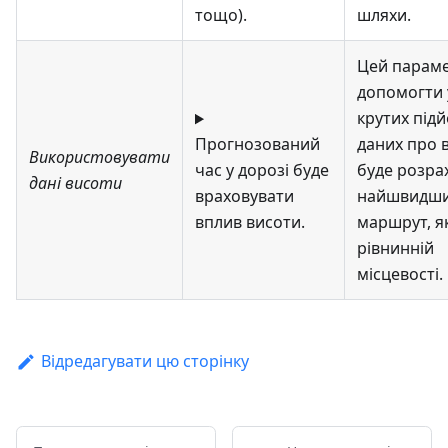
тощо)
.
шляхи.
Цей парам
допомогти 
крутих підй
Прогнозований
даних про 
Використовувати
час у дорозі буде
буде розра
дані висоти
враховувати
найшвидш
вплив висоти.
маршрут, я
рівнинній
місцевості.
Відредагувати цю сторінку