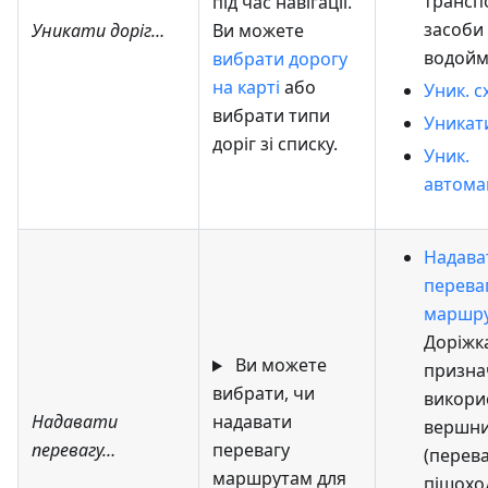
трансп
під час навігації.
засоби
Уникати доріг…
Ви можете
водойм
вибрати дорогу
на карті
або
Уник. с
вибрати типи
Уникати
доріг зі списку.
Уник.
автома
Надава
перева
маршр
Доріжк
Ви можете
призна
вибрати, чи
викори
Надавати
надавати
вершн
перевагу…
перевагу
(перев
маршрутам для
пішохо