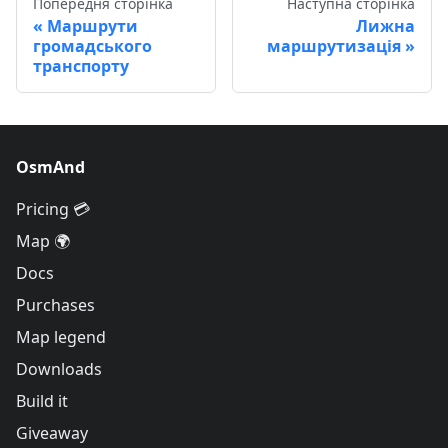
Попередня сторінка
Наступна сторінка
Маршрути
Лижна
громадського
маршрутизація
транспорту
OsmAnd
Pricing 💳
Map 🌍
Docs
Purchases
Map legend
Downloads
Build it
Giveaway