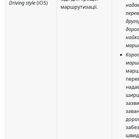
Driving style
(iOS)
нада
маршрутизації.
перев
друг
доро
найк
марш
Коро
марш
марш
пере
нада
ширш
зазв
зава
доро
забе
швид