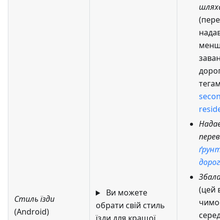
шлях
(пере
нада
мен
зава
доро
тега
seco
resid
Нада
перев
ґрун
доро
Збал
(цей 
Ви можете
Стиль їзди
чимо
обрати свій стиль
(Android)
серед
їзди для кращої