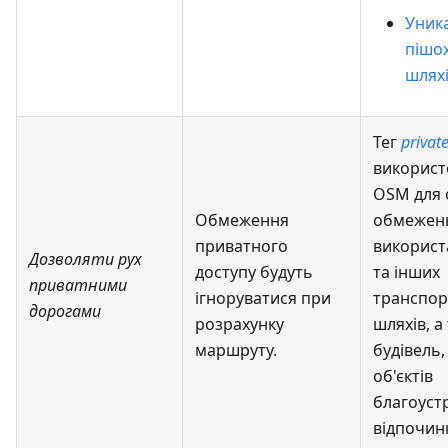
Уник
пішо
шлях
Тег
privat
використ
OSM для 
Обмеження
обмежен
приватного
використ
Дозволяти рух
доступу будуть
та інших
приватними
ігноруватися при
транспор
дорогами
розрахунку
шляхів, а
маршруту.
будівель,
об'єктів
благоуст
відпочинк