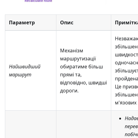
Параметр
Опис
Примітк
Незважа
збільшен
Механізм
швидкості
маршрутизації
одночас
Найшвидший
обиратиме більш
збільшуєт
маршрут
прямі та,
пройдена
відповідно, швидші
Це призв
дороги.
збільшен
м'язових 
Нада
перев
побі