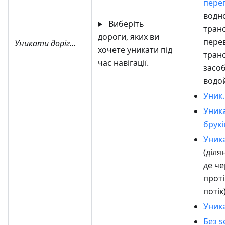
пере
водн
Виберіть
тран
дороги, яких ви
пере
Уникати доріг…
хочете уникати під
тран
час навігації.
засо
водо
Уник.
Уник
брукі
Уник
(діля
де че
проті
потік
Уника
Без s