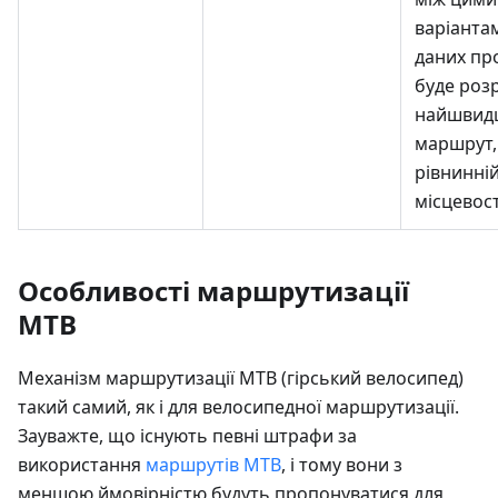
варіантам
даних пр
буде роз
найшвид
маршрут,
рівнинні
місцевост
Особливості маршрутизації
MTB
Механізм маршрутизації MTB (гірський велосипед)
такий самий, як і для велосипедної маршрутизації.
Зауважте, що існують певні штрафи за
використання
маршрутів MTB
, і тому вони з
меншою ймовірністю будуть пропонуватися для