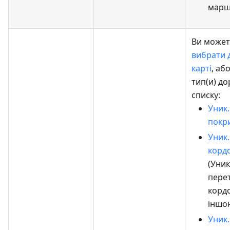
марш
Ви может
вибрати 
карті
, аб
тип(и) дор
списку:
Уник.
покр
Уник.
корд
(Уни
пере
кордо
іншо
Уник