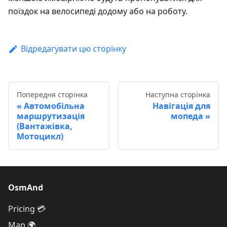
поїздок на велосипеді додому або на роботу.
Відредагувати цю сторінку
Попередня сторінка
Наступна сторінка
Автомобільна
Навігація для
маршрутизація
мопеда
(Вантажівка,
Мотоцикл)
OsmAnd
Pricing 💳
Map 🌍