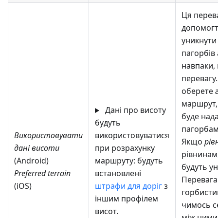
Ця перев
допомог
уникнути
пагорбів 
навпаки, 
перевагу
оберете
маршрут,
Дані про висоту
буде над
будуть
пагорбам 
Використовувати
використовуватися
Якщо
рів
дані висоти
при розрахунку
рівнинам
(Android)
маршруту: будуть
будуть ун
Preferred terrain
встановлені
Перевага
(iOS)
штрафи для доріг
з
горбисти
іншим профілем
чимось с
висот.
між цими