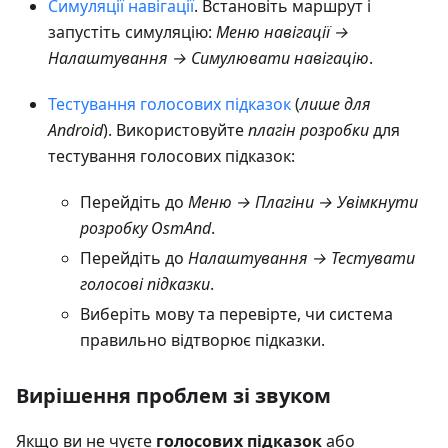
Симуляції навігації
. Встановіть маршрут і
запустіть симуляцію:
Меню навігації →
Налаштування → Симулювати навігацію
.
Тестування голосових підказок
(
лише для
Android
). Використовуйте
плагін розробки
для
тестування голосових підказок:
Перейдіть до
Меню → Плагіни → Увімкнути
розробку OsmAnd
.
Перейдіть до
Налаштування → Тестувати
голосові підказки
.
Виберіть мову та перевірте, чи система
правильно відтворює підказки.
Вирішення проблем зі звуком
Якщо ви не чуєте
голосових підказок
або