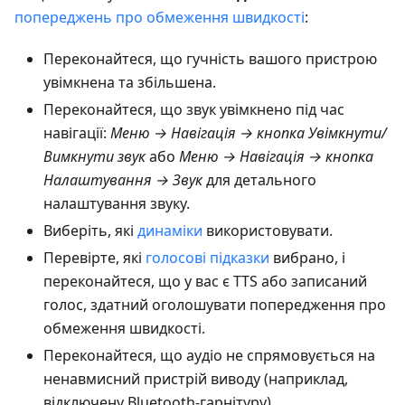
попереджень про обмеження швидкості
:
Переконайтеся, що гучність вашого пристрою
увімкнена та збільшена.
Переконайтеся, що звук увімкнено під час
навігації:
Меню → Навігація → кнопка Увімкнути/
Вимкнути звук
або
Меню → Навігація → кнопка
Налаштування → Звук
для детального
налаштування звуку.
Виберіть, які
динаміки
використовувати.
Перевірте, які
голосові підказки
вибрано, і
переконайтеся, що у вас є TTS або записаний
голос, здатний оголошувати попередження про
обмеження швидкості.
Переконайтеся, що аудіо не спрямовується на
ненавмисний пристрій виводу (наприклад,
відключену Bluetooth-гарнітуру).