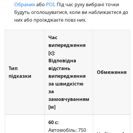
Обраних
або
POI
. Під час руху вибрані точки
будуть оголошуватися, коли ви наближаєтеся до
них або проїжджаєте повз них.
Час
випередження
[с]:
Відповідна
Тип
відстань
Обмеження
підказки
випередження
за швидкістю
за
замовчуванням
[м]
60 с:
Автомобіль: 750