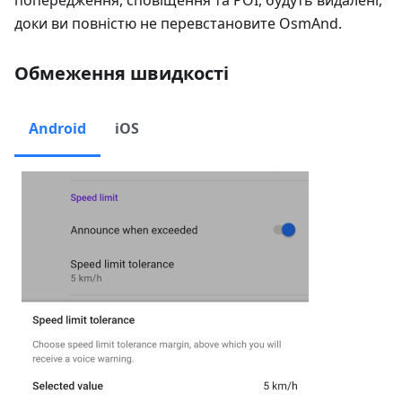
попередження, сповіщення та POI, будуть видалені,
доки ви повністю не перевстановите OsmAnd.
Обмеження швидкості
Android
iOS