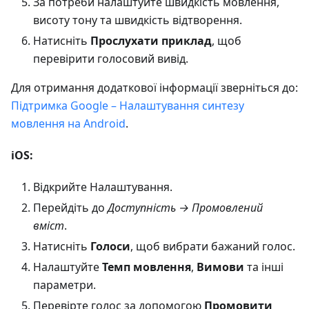
За потреби налаштуйте швидкість мовлення,
висоту тону та швидкість відтворення.
Натисніть
Прослухати приклад
, щоб
перевірити голосовий вивід.
Для отримання додаткової інформації зверніться до:
Підтримка Google – Налаштування синтезу
мовлення на Android
.
iOS:
Відкрийте Налаштування.
Перейдіть до
Доступність → Промовлений
вміст
.
Натисніть
Голоси
, щоб вибрати бажаний голос.
Налаштуйте
Темп мовлення
,
Вимови
та інші
параметри.
Перевірте голос за допомогою
Промовити