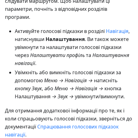
слідувати маршрутом. Щоб налаштувати ці
параметри, почніть з відповідних розділів
програми.
Активуйте голосові підказки в розділі
Навігація
,
натиснувши
Налаштування
. Ви також можете
увімкнути та налаштувати голосові підказки
через
Налаштувати профіль
та
Налаштування
навігації
.
Увімкніть або вимкніть голосові підказки за
допомогою
Меню → Навігація →
натисніть
кнопку Звук
, або
Меню → Навігація →
кнопка
Налаштування
→ Звук →
увімкнути/вимкнути.
Для отримання додаткової інформації про те, як і
коли спрацьовують голосові підказки, зверніться до
документації
Спрацювання голосових підказок
навігації
.