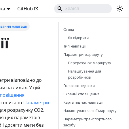
ька
GitHub
ання навігації
Огляд
ії
Як відкрити
Тип навігації
Параметри маршруту
Перерахунок маршруту
Налаштування для
розробників
етри відповідно до
Голосові підказки
чи на лижах. У цій
Екранні сповіщення
сповіщення
,
но описано
Параметри
Карта під час навігації
 для розрахунку CO2,
Налаштування лінії маршруту
ня цих параметрів
Параметри транспортного
і досягти мети без
засобу