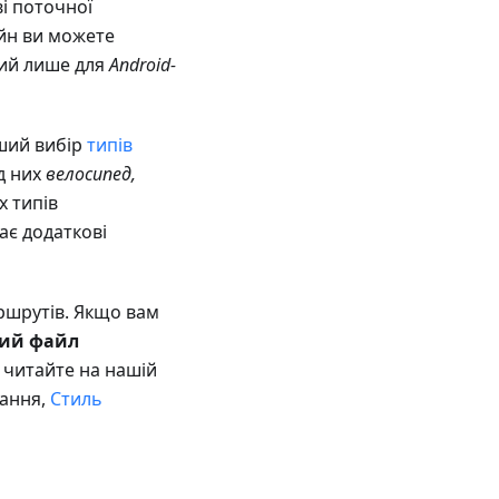
і поточної
айн ви можете
пний лише для
Android-
рший вибір
типів
д них
велосипед,
х типів
ає додаткові
аршрутів. Якщо вам
ний файл
 читайте на нашій
тання,
Стиль