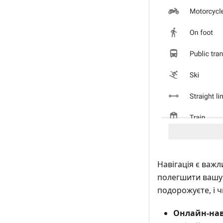
Навігація є важ
полегшити вашу п
подорожуєте, і ч
Онлайн-нав