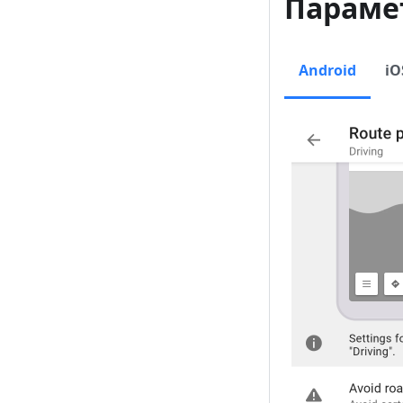
Параме
Android
iO