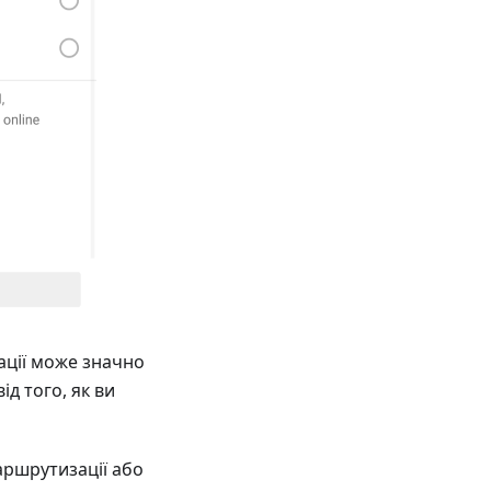
ації може значно
ід того, як ви
аршрутизації або