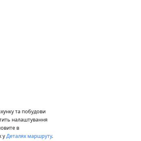
ахунку та побудови
стить налаштування
новите в
х у
Деталях маршруту
.