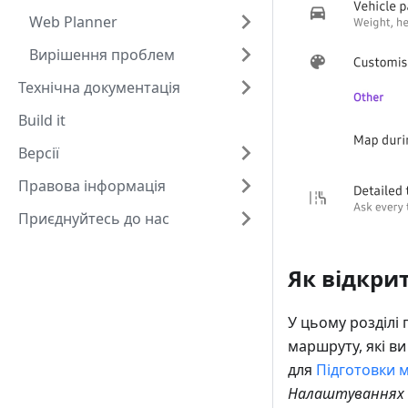
Web Planner
Вирішення проблем
Технічна документація
Build it
Версії
Правова інформація
Приєднуйтесь до нас
Як відкри
У цьому розділі 
маршруту, які в
для
Підготовки 
Налаштуваннях н