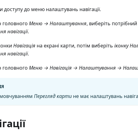
и доступу до меню налаштувань навігації.
о головного
Меню → Налаштування
, виберіть потрібни
я навігації
.
іконки
Навігація
на екрані карти, потім виберіть
іконку Н
я навігації
.
о головного
Меню → Навігація → Налаштування → Налашт
ІЯ
амовчуванням
Перегляд карти
не має налаштувань навігац
ігації