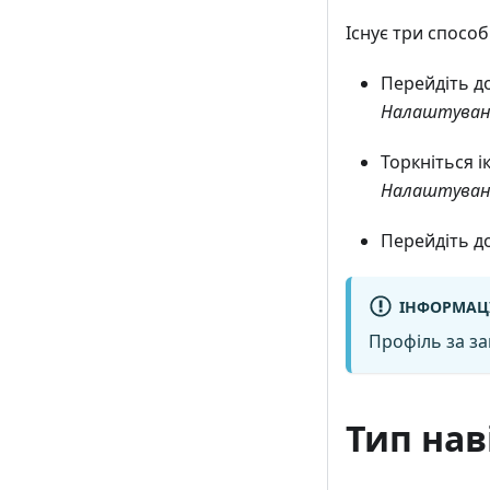
Існує три способ
Перейдіть д
Налаштуванн
Торкніться 
Налаштуванн
Перейдіть д
ІНФОРМАЦ
Профіль за з
Тип нав