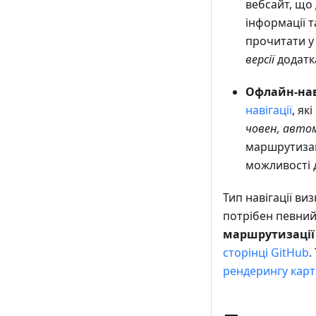
вебсайт, що
інформації 
прочитати у 
версії
додатк
Офлайн-нав
навігації
, як
човен, автом
маршрутизац
можливості 
Тип навігації в
потрібен певний 
маршрутизації
сторінці GitHub
.
рендерингу кар