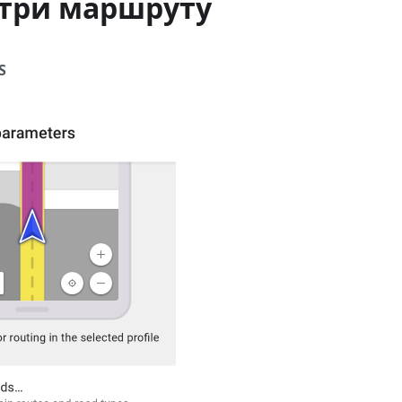
три маршруту
S