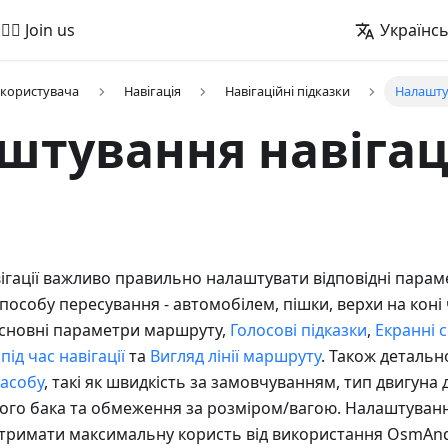
🚵‍♂️ Join us
Українс
 користувача
Навігація
Навігаційні підказки
Налаштув
штування навігац
вігації важливо правильно налаштувати відповідні парам
пособу пересування - автомобілем, пішки, верхи на коні 
основні параметри маршруту,
Голосові підказки
,
Екранні 
під час навігації
та
Вигляд лінії маршруту
. Також деталь
асобу
, такі як швидкість за замовчуванням, тип двигуна
ного бака та обмеження за розміром/вагою. Налаштуван
римати максимальну користь від використання OsmAnd 