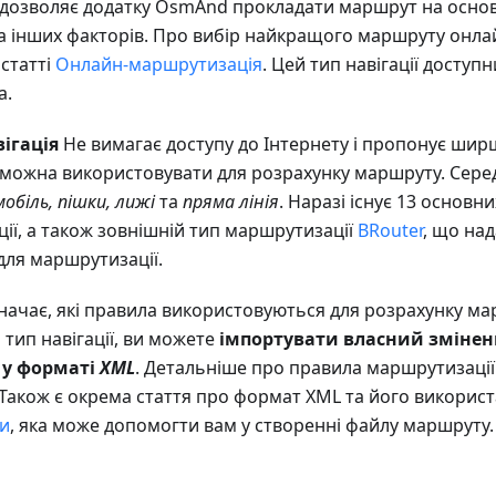
 дозволяє додатку OsmAnd прокладати маршрут на основ
та інших факторів. Про вибір найкращого маршруту онл
статті
Онлайн-маршрутизація
. Цей тип навігації досту
а.
ігація
Не вимагає доступу до Інтернету і пропонує ши
і можна використовувати для розрахунку маршруту. Сере
обіль, пішки, лижі
та
пряма лінія
. Наразі існує 13 основни
ії, а також зовнішній тип маршрутизації
BRouter
, що над
для маршрутизації.
изначає, які правила використовуються для розрахунку м
тип навігації, ви можете
імпортувати власний зміне
 у форматі
XML
. Детальніше про правила маршрутизації
 Також є окрема стаття про формат XML та його викорис
ти
, яка може допомогти вам у створенні файлу маршруту.