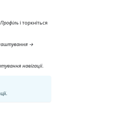
й
Профіль
і торкніться
алаштування →
ування навігації
.
ії.