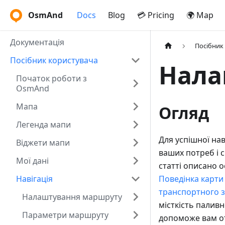
OsmAnd
Docs
Blog
💳 Pricing
🌍 Map
Документація
Посібник
Посібник користувача
Нала
Початок роботи з
OsmAnd
Мапа
Огляд
Легенда мапи
Для успішної на
Віджети мапи
ваших потреб і с
Мої дані
статті описано 
Навігація
Поведінка карти 
транспортного з
Налаштування маршруту
місткість палив
Параметри маршруту
допоможе вам от