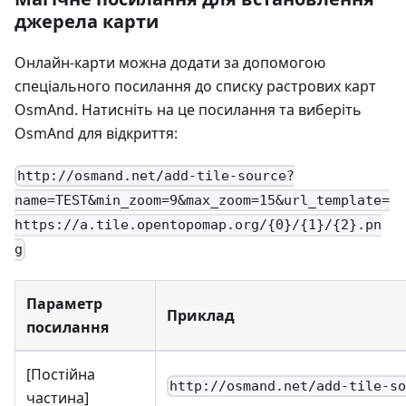
джерела карти
Онлайн-карти можна додати за допомогою
спеціального посилання до списку растрових карт
OsmAnd. Натисніть на це посилання та виберіть
OsmAnd для відкриття:
http://osmand.net/add-tile-source?
name=TEST&min_zoom=9&max_zoom=15&url_template=
https://a.tile.opentopomap.org/{0}/{1}/{2}.pn
g
Параметр
Приклад
посилання
[Постійна
http://osmand.net/add-tile-s
частина]