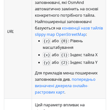
заповнювачі, які OsmAnd
автоматично замінить на основі
конкретного потрібного тайла.
Найпоширеніші заповнювачі
базуються на
конвенції назв тайлів
URL
slippy map OpenStreetMap
:
або
: Рівень
{z}
{0}
масштабування
або
: Індекс тайла X
{x}
{1}
або
: Індекс тайла Y
{y}
{2}
Для прикладів менш поширених
заповнювачів див.
попередньо
визначені джерела онлайн-
растрових карт
.
Цей параметр впливає на