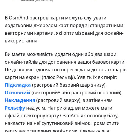
В OsmAnd растрові карти можуть слугувати
додатковим джерелом карт поряд зі стандартними
векторними картами, які оптимізовані для офлайн-
використання.
Ви маєте можливість додати один або два шари
онлайн-тайлів для доповнення вашої базової карти.
Це дозволяє одночасно переглядати до трьох шарів
карти на екрані (плюс Рельєф). Уявіть їх як пиріг:
Підкладка
(растровий базовий шар знизу),
Основний
(векторний* або растровий основний),
Накладення
(растровий зверху), з затіненням
Рельєфу
над усім. Наприклад, ви можете мати
офлайн-векторну карту OsmAnd як основну базу,
накласти на неї супутниковий знімок і розмістити
карту велосипедних доріжок як підкладку для