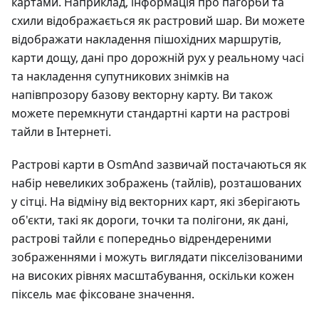
картами. Наприклад, інформація про пагорби та
схили відображається як растровий шар. Ви можете
відображати накладення пішохідних маршрутів,
карти дощу, дані про дорожній рух у реальному часі
та накладення супутникових знімків на
напівпрозору базову векторну карту. Ви також
можете перемкнути стандартні карти на растрові
тайли в Інтернеті.
Растрові карти в OsmAnd зазвичай постачаються як
набір невеликих зображень (тайлів), розташованих
у сітці. На відміну від векторних карт, які зберігають
об'єкти, такі як дороги, точки та полігони, як дані,
растрові тайли є попередньо відрендереними
зображеннями і можуть виглядати пікселізованими
на високих рівнях масштабування, оскільки кожен
піксель має фіксоване значення.