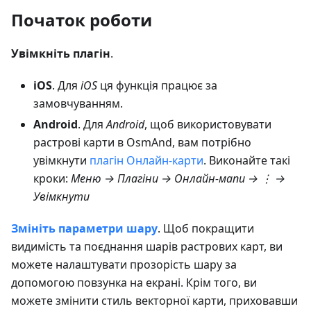
Початок роботи
Увімкніть плагін
.
iOS
. Для
iOS
ця функція працює за
замовчуванням.
Android
. Для
Android
, щоб використовувати
растрові карти в OsmAnd, вам потрібно
увімкнути
плагін Онлайн-карти
. Виконайте такі
кроки:
Меню → Плагіни → Онлайн-мапи
→ ⋮ →
Увімкнути
Змініть параметри шару
. Щоб покращити
видимість та поєднання шарів растрових карт, ви
можете налаштувати прозорість шару за
допомогою повзунка на екрані. Крім того, ви
можете змінити стиль векторної карти, приховавши