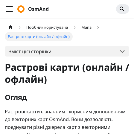
OsmAnd
Посібник користувача
Мапа
Растрові карти (онлайн / офлайн)
Зміст цієї сторінки
Растрові карти (онлайн /
офлайн)
Огляд
Растрові карти є значним і корисним доповненням
до векторних карт OsmAnd. Вони дозволяють
поєднувати різні джерела карт з векторними