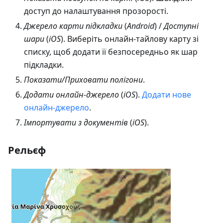
доступ до налаштування прозорості.
Джерело карти підкладки
(
Android
) /
Доступні
шари
(
iOS
). Виберіть онлайн-тайлову карту зі
списку, щоб додати її безпосередньо як шар
підкладки.
Показати/Приховати полігони
.
Додати онлайн-джерело
(
iOS
).
Додати нове
онлайн-джерело
.
Імпортувати з документів
(
iOS
).
Рельєф