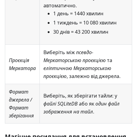
автоматично.
1 день = 1440 хвилин
1 тиждень = 10 080 хвилин
30 днів = 43 200 хвилин
Виберіть між
псевдо-
Проєкція
Меркаторською проєкцією
та
Меркатора
еліптичною Меркаторською
проєкцією
, залежно від джерела.
Формат
Виберіть, як зберігати тайли: у
джерела
/
файлі SQLiteDB
або як
один файл
Формат
зображення на тайл
.
зберігання
Магічне посилання для встановлення