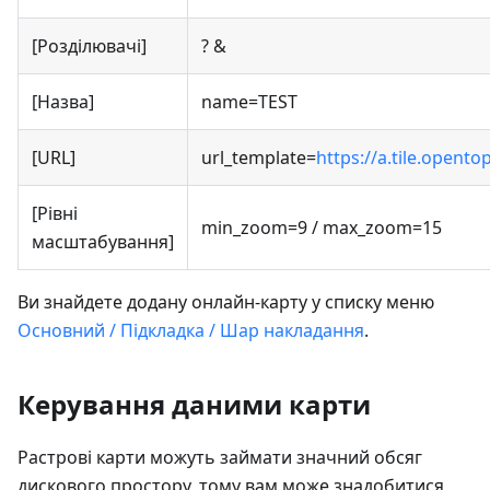
[Розділювачі]
? &
[Назва]
name=TEST
[URL]
url_template=
https://a.tile.opent
[Рівні
min_zoom=9 / max_zoom=15
масштабування]
Ви знайдете додану онлайн-карту у списку меню
Основний / Підкладка / Шар накладання
.
Керування даними карти
Растрові карти можуть займати значний обсяг
дискового простору, тому вам може знадобитися