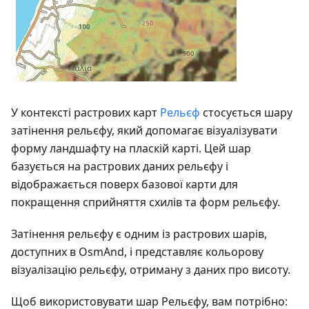
У контексті растрових карт
Рельєф
стосується шару
затінення рельєфу, який допомагає візуалізувати
форму ландшафту на пласкій карті. Цей шар
базується на растрових даних рельєфу і
відображається поверх базової карти для
покращення сприйняття схилів та форм рельєфу.
Затінення рельєфу є одним із растрових шарів,
доступних в OsmAnd, і представляє кольорову
візуалізацію рельєфу, отриману з даних про висоту.
Щоб використовувати шар Рельєфу, вам потрібно: