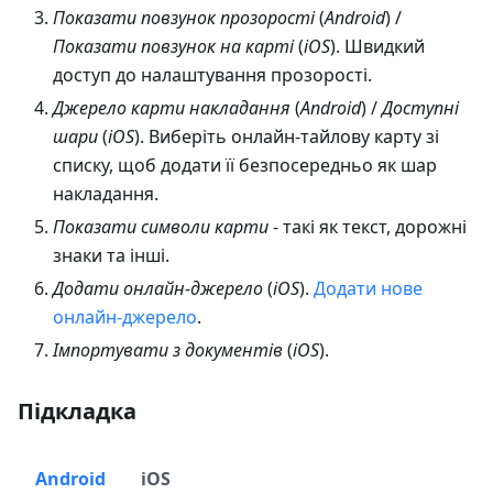
Показати повзунок прозорості
(
Android
) /
Показати повзунок на карті
(
iOS
). Швидкий
доступ до налаштування прозорості.
Джерело карти накладання
(
Android
) /
Доступні
шари
(
iOS
). Виберіть онлайн-тайлову карту зі
списку, щоб додати її безпосередньо як шар
накладання.
Показати символи карти
- такі як текст, дорожні
знаки та інші.
Додати онлайн-джерело
(
iOS
).
Додати нове
онлайн-джерело
.
Імпортувати з документів
(
iOS
).
Підкладка
Android
iOS