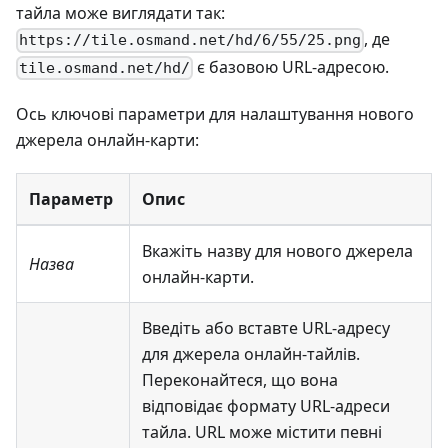
тайла може виглядати так:
, де
https://tile.osmand.net/hd/6/55/25.png
є базовою URL-адресою.
tile.osmand.net/hd/
Ось ключові параметри для налаштування нового
джерела онлайн-карти:
Параметр
Опис
Вкажіть назву для нового джерела
Назва
онлайн-карти.
Введіть або вставте URL-адресу
для джерела онлайн-тайлів.
Переконайтеся, що вона
відповідає формату URL-адреси
тайла. URL може містити певні