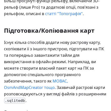
Більш просунуті функції рельєфу, включаючи 3D-
рельєф (лише Pro) та додаткові опції, пов'язані з
рельєфом, описані в
статті "Топографія"
.
Підготовка/Копіювання карт
Існує кілька способів додати нову растрову карту,
скопіювати її з іншого пристрою, підготувати на ПК
та попередньо завантажити тайли для
використання в офлайн-режимі. Наприклад, ви
можете створити власний пакет карт на ПК за
допомогою спеціального програмного
забезпечення, такого як
MOBAC,
OsmAndMapCreator тощо
. Зазвичай растрові карти
розповсюджуються у вигляді файлів з розширенням
.
.sqlitedb