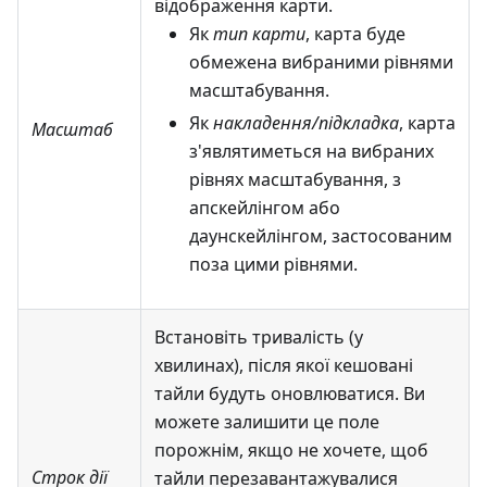
відображення карти.
Як
тип карти
, карта буде
обмежена вибраними рівнями
масштабування.
Як
накладення/підкладка
, карта
Масштаб
з'являтиметься на вибраних
рівнях масштабування, з
апскейлінгом або
даунскейлінгом, застосованим
поза цими рівнями.
Встановіть тривалість (у
хвилинах), після якої кешовані
тайли будуть оновлюватися. Ви
можете залишити це поле
порожнім, якщо не хочете, щоб
Строк дії
тайли перезавантажувалися