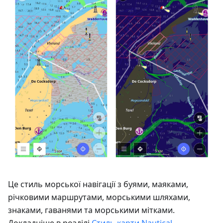
Це стиль морської навігації з буями, маяками,
річковими маршрутами, морськими шляхами,
знаками, гаванями та морськими мітками.
Докладніше в розділі
Стиль карти Nautical
.