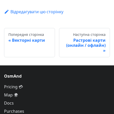
Відредагувати цю сторінку
Попередня сторінка
Наступна сторінка
Векторні карти
Растрові карти
(онлайн / офлайн)
OsmAnd
Pricing 💳
Map 🌍
Docs
Purchases