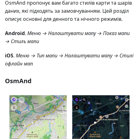
OsmAnd пропонує вам багато стилів карти та шарів
даних, які підходять за замовчуванням. Цей розділ
описує основні для денного та нічного режимів.
Android
.
Меню → Налаштувати мапу → Показ мапи
→ Стиль мапи
iOS
.
Меню → Тип мапи → Налаштувати мапу → Стилі
офлайн мап
OsmAnd