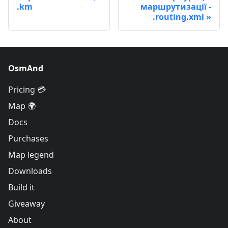
.km
маршрутизації -
.routing.xml
OsmAnd
Pricing 💳
Map 🌍
Docs
Purchases
Map legend
Downloads
Build it
Giveaway
About