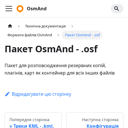
OsmAnd
Технічна документація
Формати файлів OsmAnd
Пакет OsmAnd - .osf
Пакет OsmAnd - .osf
Пакет для розповсюдження резервних копій,
плагінів, карт як контейнер для всіх інших файлів
Відредагувати цю сторінку
Попередня сторінка
Наступна сторінка
Треки KML - .kml,
Конфігурація