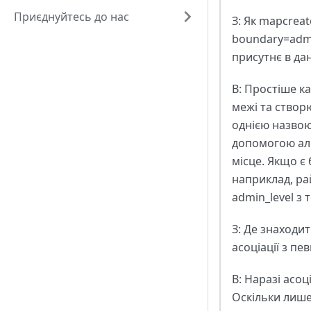
Приєднуйтесь до нас
З: Як mapcrea
boundary=admin
присутнє в да
В: Простіше ка
межі та створю
однією назвою
допомогою алг
місце. Якщо є
наприклад, ра
admin_level з 
З: Де знаходи
асоціації з пе
В: Наразі асо
Оскільки лише