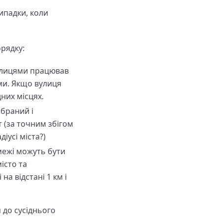
випадки, коли
орядку:
вулицями працював
ми. Якщо вулиця
них місцях.
зібраний і
т (за точним збігом
іусі міста?)
межі можуть бути
істо та
на відстані 1 км і
 до сусіднього