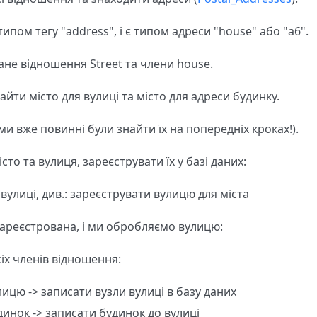
ипом тегу "address", і є типом адреси "house" або "a6".
ане відношення Street та члени house.
йти місто для вулиці та місто для адреси будинку.
ми вже повинні були знайти їх на попередніх кроках!).
істо та вулиця, зареєструвати їх у базі даних:
 вулиці, див.: зареєструвати вулицю для міста
ареєстрована, і ми обробляємо вулицю:
іх членів відношення:
ицю -> записати вузли вулиці в базу даних
динок -> записати будинок до вулиці