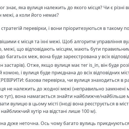
or знає, яка вулиця належить до якого місця? Чи є різні 
н межі, а коли його немає?
о стратегій перевірки, і вони пріоритезуються в такому п
ішими є місця та їхні межі. Щоб алгоритм управління 
, межі, що відповідають місцям, мають бути правильни
о багатьох меж, вона буде зареєстрована у всіх відповід
(він застарів). Отже, якщо вулиця має тег is_in, він буде ро
 комою, і вулиця буде приєднана до всіх відповідних міс
ЕРЕВІРИТИ: базова перевірка, чи вулиця знаходиться в рад
ця не належить до жодної межі (неправильно замкнені 
 тут), вона намагається знайти найближче/найбільше м
ати вулицю в цьому місті (іноді вона реєструється в місті 
найближчий хутір на відстані лише 100 м).
на дуже неточна. Ось чому багато вулиць приєднуються