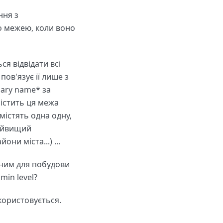
ння з
го межею, коли воно
я відвідати всі
пов'язує її лише з
dary name* за
містить ця межа
містять одна одну,
найвищий
ни міста...) ...
ьним для побудови
min level?
икористовується.