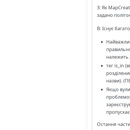
З: Як MapCreat
задано поліго
В: Існує багат
Найважлив
правильно
належить д
тег is_in 
розділений
назви). (П
Якщо вули
проблемою
зареєструв
пропускає 
Остання части