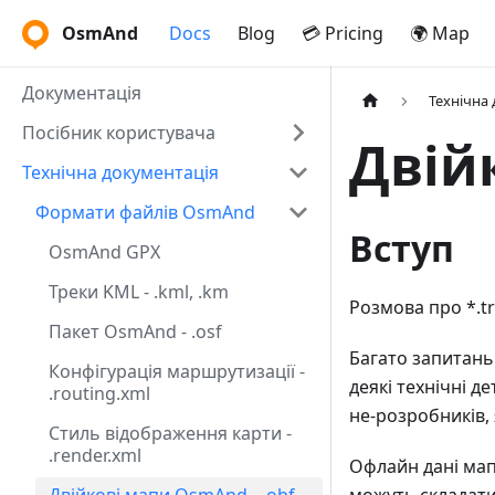
OsmAnd
Docs
Blog
💳 Pricing
🌍 Map
Документація
Технічна
Посібник користувача
Двій
Технічна документація
Формати файлів OsmAnd
Вступ
OsmAnd GPX
Треки KML - .kml, .km
Розмова про *.trav
Пакет OsmAnd - .osf
Багато запитань
Конфігурація маршрутизації -
деякі технічні д
.routing.xml
не-розробників, 
Стиль відображення карти -
.render.xml
Офлайн дані мап 