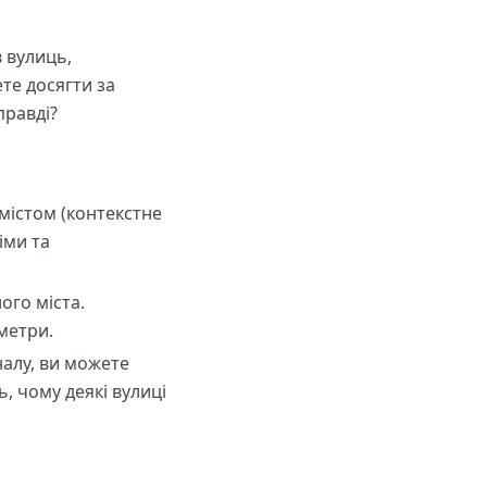
 вулиць,
ете досягти за
правді?
містом (контекстне
іми та
ого міста.
метри.
налу, ви можете
, чому деякі вулиці