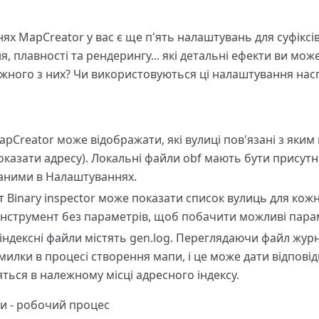
ях MapCreator у вас є ще п'ять налаштувань для суфіксів
, плавності та рендерингу... які детальні ефекти ви мож
ного з них? Чи використовуються ці налаштування нас
Creator може відображати, які вулиці пов'язані з яким 
оказати адресу). Локальні файли obf мають бути присутн
аними в Налаштуваннях.
т Binary inspector може показати список вулиць для кожн
 інструмент без параметрів, щоб побачити можливі пара
і індексні файли містять gen.log. Переглядаючи файл жур
илки в процесі створення мапи, і це може дати відповідь
ться в належному місці адресного індексу.
и - робочий процес