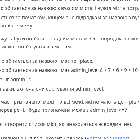
 збігається за назвою з вузлом міста, і вузол міста потр
ється за початком, кінцем або підрядком за назвою з вуз
рапляє в межу.
жуть бути пов'язані з одним містом. Ось порядок, за як
межа і пов'язується з містом:
 збігається за назвою і має тег place.
 збігається за назвою і має admin_level 8 > 7 > 6 > 9 > 10 >
біг admin_id.
ипадки, включаючи сортування admin_level.
має призначеної межі, то всі межі, які не мають центрів м
перевірені, і буде призначена межа з admin_level >=7.
і створити список міст, які знаходяться всередині неї.
і відношення та знаходити адреси (
Postal_Addresses
):