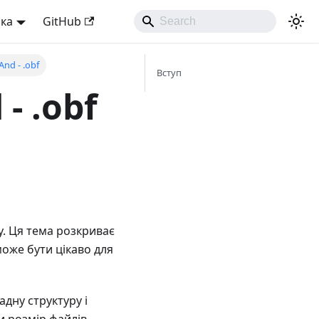
ька
GitHub
nd - .obf
Вступ
- .obf
у. Ця тема розкриває
може бути цікаво для
адну структуру і