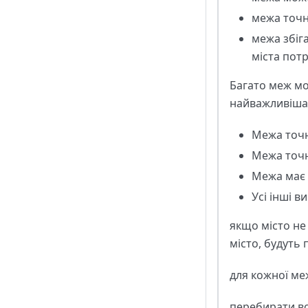
межа точно
межа збіга
міста пот
Багато меж мо
найважливіша 
Межа точно
Межа точно
Межа має з
Усі інші в
якщо місто не 
місто, будуть 
для кожної меж
перебирати вс