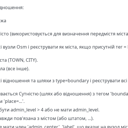
відношення:
ежа
місто (використовується для визначення передмістя міста
 вузли Osm і реєструвати як міста, якщо присутній тег =
ста (TOWN, CITY).
ла (все інше).
і відношення та шляхи з type=boundary і реєструвати всі
вається Сутністю (шлях або відношення) з тегом 'boundar
 'place=...'.
ути admin_level > 4 або не мати admin_level.
вжди пов'язана з містом (або штатом, ...).
мати член 'admin_center', 'label', що вказує на вузол міс