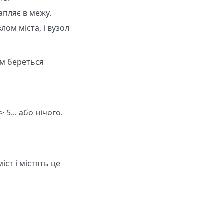
апляє в межу.
лом міста, і вузол
им береться
 5... або нічого.
іст і містять це