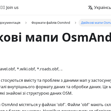
🚵‍♂️ Join us
Українс
 документація
Формати файлів OsmAnd
Двійкові мапи OsmA
кові мапи OsmAnd 
el.obf, *.wiki.obf, *.roads.obf, ..
 стосуються вмісту та проблем з даними мап у застосунк
еталі внутрішнього формату даних та обробки даних. Це 
які знайомі зі структурою даних OSM.
OsmAnd містяться у файлах 'obf'. Файли 'obf' мають скл