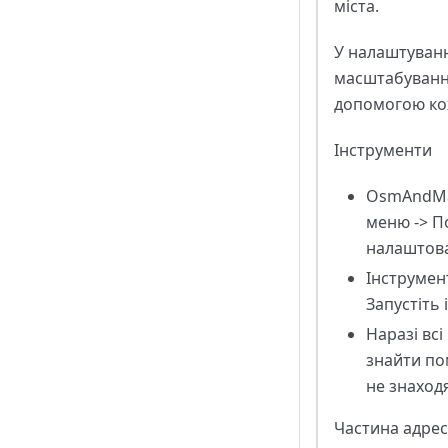
міста.
У налаштуванн
масштабування
допомогою кож
Інструменти
OsmAndMap
меню -> П
налаштов
Інструмен
Запустіть
Наразі вс
знайти пом
не знаходя
Частина адрес