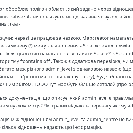
tor обробляє полігон області, який задано через відноше
istrative? Як ви пов'язуєте місце, задане як вузол, з йо
них OSM?
жучи: наразі це працює за назвою. Mapcreator намагаєтьс
є замкнену (!) межу з відношення або з окремих шляхів і 
. Після цього він намагається зіставити *place* з *boun
оритму *contains of*. Також є додаткова перевірка, чи 
 багато меж різного admin_level з однаковою назвою (що 
йон/місто/регіон мають однакову назву), буде обрано 
точним збігом. TODO Тут має бути більше деталей (про райо
ться документація, що описує, який admin level є правил
вним вузлом місця? Які країни віддають перевагу якому ad
ціація між відношенням admin_level та admin_centre не в
 кілька відношень надають цю інформацію.