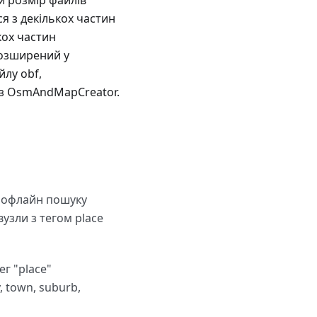
и розмір файлів
я з декількох частин
кох частин
розширений у
йлу obf,
я з OsmAndMapCreator.
 в офлайн пошуку
узли з тегом place
ег "place"
, town, suburb,