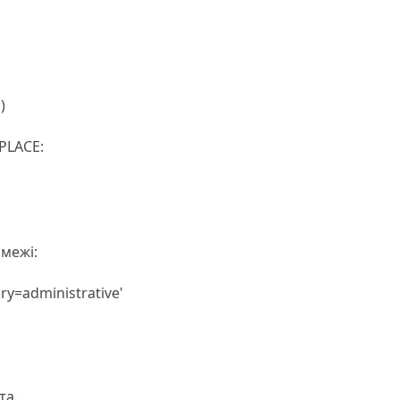
)
 PLACE:
 межі:
y=administrative'
та.