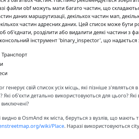
ся з багатьох частин. Настійно рекомендується зберігат
азі файли obf можуть мати багато частин, що складаютьс
астин даних маршрутизації, декількох частин мап, декіль
екількох частин адресних даних. Цей список може бути 
б об'єднати, розділити або видалити деякі частини з фа
консольний інструмент 'binary_inspector', що надаєтьс
, Транспорт
пи
еси
or генерує свій список усіх місць, які пізніше з'являться
 Які об'єкти детально використовуються для цього? Які в
і виключені?
які видно в OsmAnd як міста, беруться з вузлів, що мають т
penstreetmap.org/wiki/Place
. Наразі використовуються city