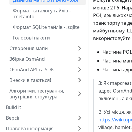
Двійкові мапи OsmAnd - .obf
можуть складати
менше 2 Гб. Нар
Формат каталогу тайлів -
POI, декількох ч
.metainfo
транспорту та д
Формат SQLite тайлів - .sqlite
майбутньому. Що
Голосові пакети
використовуйте 
Створення мапи
Частина POI
Збірка OsmAnd
Частина ма
OsmAnd API та SDK
Частина адр
Внески вітаються!
З: Як mapcreat
Алгоритми, тестування,
адрес OsmAnd?
внутрішня структура
включені, а як
Build it
В: Усі місця, 
Версії
https://wiki.o
village, hamlet.
Правова інформація