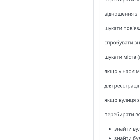
відношення з т
шукати пов'яз
спробувати зна
шукати міста (
якщо у нас є м
для реєстрації
якщо вулиця з
перебирати вс
знайти вул
знайти бу