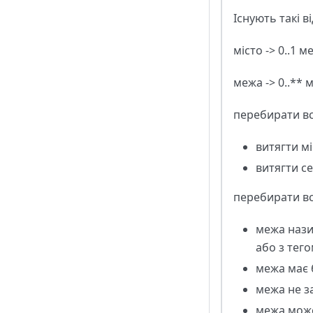
Існують такі 
місто -> 0..1 м
межа -> 0..** 
перебирати всі
витягти мі
витягти се
перебирати вс
межа нази
або з тегом
межа має б
межа не за
межа може 