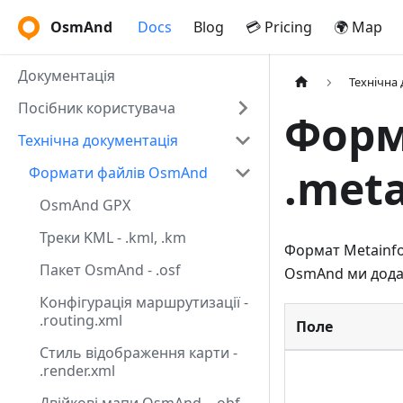
OsmAnd
Docs
Blog
💳 Pricing
🌍 Map
Документація
Технічна
Посібник користувача
Форм
Технічна документація
.meta
Формати файлів OsmAnd
OsmAnd GPX
Треки KML - .kml, .km
Формат Metainfo
Пакет OsmAnd - .osf
OsmAnd ми дода
Конфігурація маршрутизації -
.routing.xml
Поле
Стиль відображення карти -
.render.xml