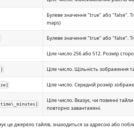
Булеве значення "true" або "false".
maps)
Булеве значення "true" або "false". 
]
Ціле число 256 або 512. Розмір стор
Ціле число. Щільність зображення т
y]
Ціле число. Середній розмір зображ
ize]
Ціле число. Вказує, чи повинні тайли
_time\_minutes]
повторно завантажені.
мує це джерело тайлів, знаходиться за адресою або поб