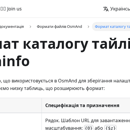
🚵‍♂️ Join us
Українс
 документація
Формати файлів OsmAnd
Формат каталогу тай
ат каталогу тайлі
info
, що використовується в OsmAnd для зберігання налашту
ємо низку таблиць, що розширюють формат:
Специфікація та призначення
Рядок. Шаблон URL для завантаження
масштабування:
або
{0}
{$z}