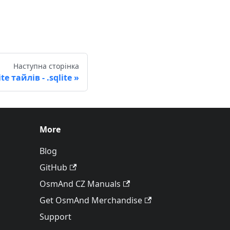
Наступна сторінка
e тайлів - .sqlite
More
Blog
GitHub
OsmAnd CZ Manuals
Get OsmAnd Merchandise
Support