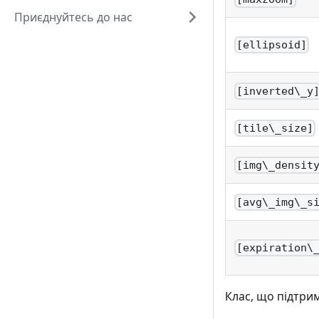
Приєднуйтесь до нас
[ellipsoid]
[inverted\_y
[tile\_size]
[img\_densit
[avg\_img\_s
[expiration\
Клас, що підтри