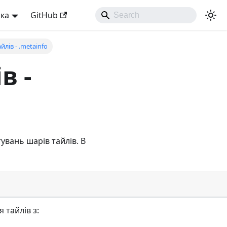
ька
GitHub
лів - .metainfo
в -
вань шарів тайлів. В
 тайлів з: