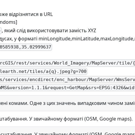
може відрізнятися в URL
andoms]
, який слід використовувати замість XYZ
}
дусах, у форматі minLongitude,minLatitude,maxLongitude
0585938,35.02999637
rcGIS/rest/services/World_Imagery/MapServer/tile/
learth.net/tiles/a{q}.jpeg?g=700
s/services/encdirect/enc_harbour/MapServer/WmsSer
WMS&version=1.1.1&request=GetMap&srs=EPSG:4326&wid
ілені комами. Одне з цих значень випадковим чином за
штабування. У звичайному форматі (OSM, Google maps).
асштабування. У звичайному форматі (OSM, Google maps