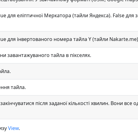
 True для еліптичної Меркатора (тайли Яндекса). False д
True для інвертованого номера тайла Y (тайли Nakarte.me)
они завантажуваного тайла в пікселях.
айла.
ення тайла.
 закінчуватися після заданої кількості хвилин. Вони все 
лизу
View
.