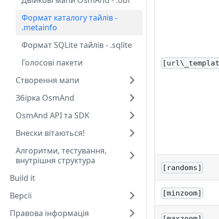
Двійкові мапи OsmAnd - .obf
Формат каталогу тайлів -
.metainfo
Формат SQLite тайлів - .sqlite
Голосові пакети
[url\_templa
Створення мапи
Збірка OsmAnd
OsmAnd API та SDK
Внески вітаються!
Алгоритми, тестування,
внутрішня структура
[randoms]
Build it
[minzoom]
Версії
Правова інформація
[maxzoom]