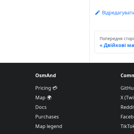
Відредагуват
Попередня стор
Двійкові ма
OsmAnd
Comm
Pricing 💳
GitHu
Map 🌍
X (Twi
Docs
Reddi
Purchases
Face
Map legend
TikTo