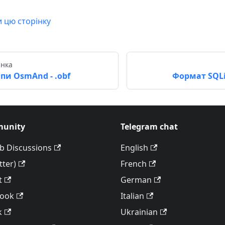
и цю сторінку
інка
пи OsmAnd - .obf
Формат SQLit
unity
Telegram chat
b Discussions
English
tter)
French
t
German
book
Italian
k
Ukrainian