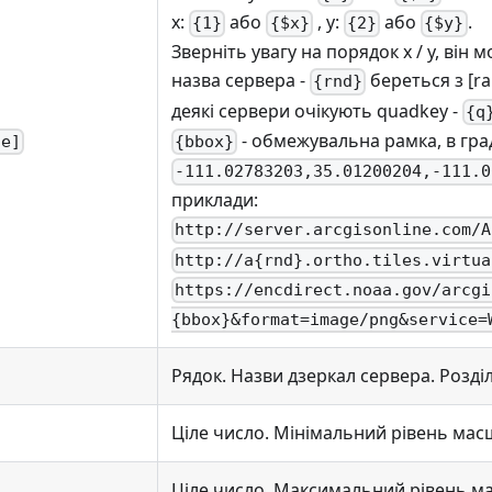
x:
або
, y:
або
.
{1}
{$x}
{2}
{$y}
Зверніть увагу на порядок x / y, він 
назва сервера -
береться з [r
{rnd}
деякі сервери очікують quadkey -
{q
- обмежувальна рамка, в гра
{bbox}
te]
-111.02783203,35.01200204,-111.0
приклади:
http://server.arcgisonline.com/A
http://a{rnd}.ortho.tiles.virtua
https://encdirect.noaa.gov/arcgi
{bbox}&format=image/png&service=
Рядок. Назви дзеркал сервера. Розд
Ціле число. Мінімальний рівень мас
Ціле число. Максимальний рівень м