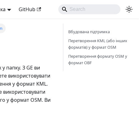
ька
GitHub
km
Вбудована підтримка
Перетворення KML (або інших
форматів) у формат OSM
Перетворення формату OSM у
формат OBF
 у папку. З GE ви
ете використовувати
ення у формат KML.
е використовувати
ого у формат OSM. Ви