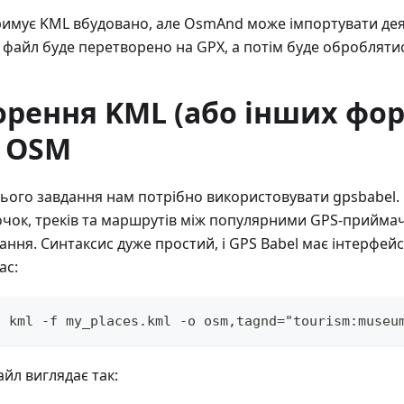
имує KML вбудовано, але OsmAnd може імпортувати деякі
 файл буде перетворено на GPX, а потім буде обробляти
рення KML (або інших фор
 OSM
ього завдання нам потрібно використовувати gpsbabel.
чок, треків та маршрутів між популярними GPS-прийма
ання. Синтаксис дуже простий, і GPS Babel має інтерфей
ас:
 kml -f my_places.kml -o osm,tagnd="tourism:museum
йл виглядає так: