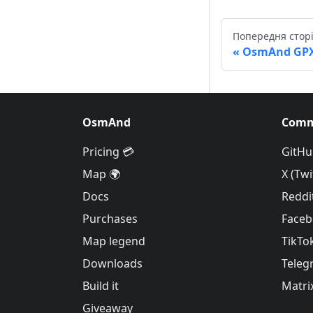
Попередня стор
OsmAnd GP
OsmAnd
Comm
Pricing 💳
GitHu
Map 🌍
X (Twi
Docs
Reddi
Purchases
Face
Map legend
TikTo
Downloads
Teleg
Build it
Matri
Giveaway