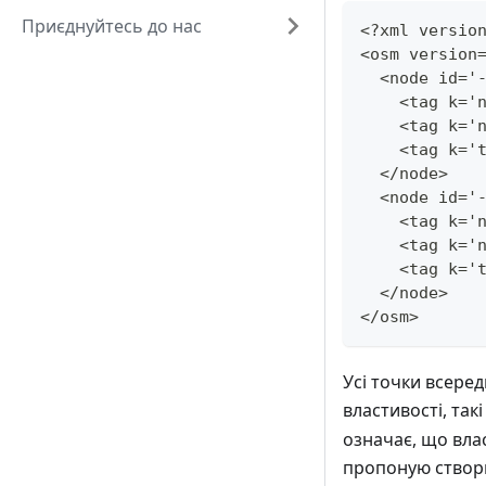
Приєднуйтесь до нас
<?xml versio
<osm version
  <node id='
    <tag k='
    <tag k='
    <tag k='
  </node>
  <node id='
    <tag k='
    <tag k='
    <tag k='
  </node>
</osm>
Усі точки всере
властивості, так
означає, що влас
пропоную створи