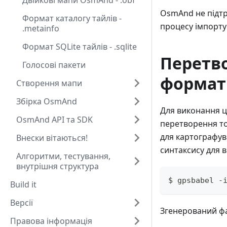
Двійкові мапи OsmAnd - .obf
OsmAnd не підтр
Формат каталогу тайлів -
процесу імпорту
.metainfo
Формат SQLite тайлів - .sqlite
Перетво
Голосові пакети
формат
Створення мапи
Збірка OsmAnd
Для виконання ц
OsmAnd API та SDK
перетворення то
для картографув
Внески вітаються!
синтаксису для в
Алгоритми, тестування,
внутрішня структура
$ gpsbabel -i
Build it
Версії
Згенерований фа
Правова інформація