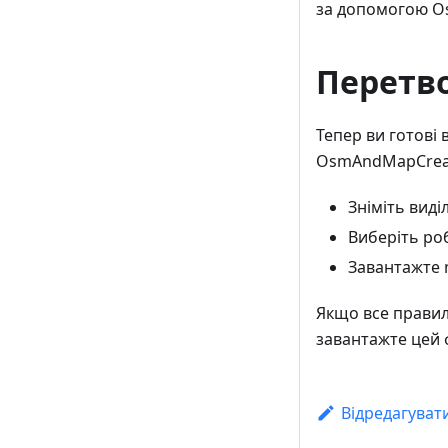
за допомогою Os
Перетв
Тепер ви готові
OsmAndMapCreato
Зніміть виділ
Виберіть роб
Завантажте m
Якщо все правиль
завантажте цей 
Відредагуват