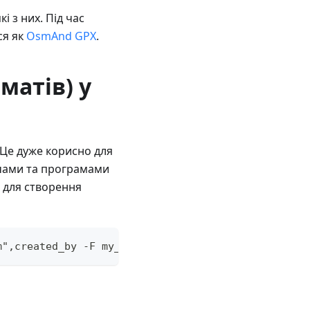
 з них. Під час
ся як
OsmAnd GPX
.
матів) у
 Це дуже корисно для
чами та програмами
с для створення
",​created_by -F my_places.osm