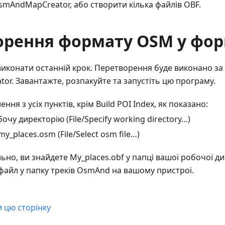
mAndMapCreator, або створити кілька файлів OBF.
орення формату OSM у фор
 виконати останній крок. Перетворення буде виконано з
r. Завантажте, розпакуйте та запустіть цю програму.
ення з усіх пунктів, крім Build POI Index, як показано:
очу директорію (File/Specify working directory…)
y_places.osm (File/Select osm file…)
но, ви знайдете My_places.obf у папці вашої робочої ди
файл у папку треків OsmAnd на вашому пристрої.
и цю сторінку