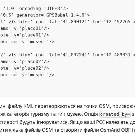
n='1.0' encoding='UTF-8'?>
='0.5' generator='GPSBabel-1.4.0'>
-1' visible='true' lat='41.890121' lon='12.492265'
name' v='place01'/>
note' v='place01'/>
tourism' v='museum'/>
-2' visible='true' lat='41.892241' lon='12.489031'
name' v='place02'/>
note' v='place02'/>
tourism' v='museum'/>
дині файлу KML перетворюються на точки OSM, присвоюю
і як категорія туризму та тип музею. Опція
з
created_by=
тивості будуть ігноруватися. Якщо ваші POI належать до 
ти кілька файлів OSM та створити файли OsmAnd OBF і п