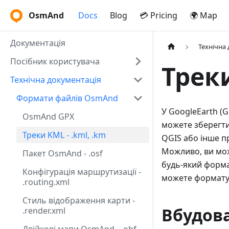
OsmAnd
Docs
Blog
💳 Pricing
🌍 Map
Документація
Технічна
Посібник користувача
Треки
Технічна документація
Формати файлів OsmAnd
У GoogleEarth (G
OsmAnd GPX
можете зберегти
Треки KML - .kml, .km
QGIS або інше п
Можливо, ви мо
Пакет OsmAnd - .osf
будь-який форма
Конфігурація маршрутизації -
можете формату
.routing.xml
Стиль відображення карти -
Вбудов
.render.xml