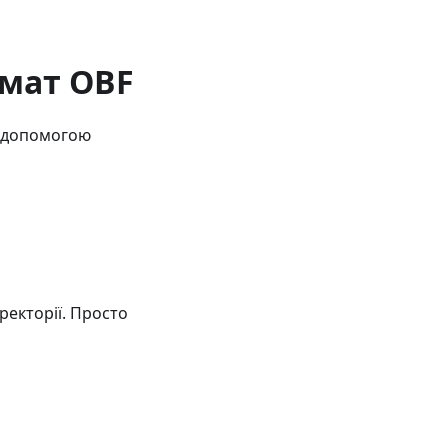
мат OBF
а допомогою
ректорії. Просто