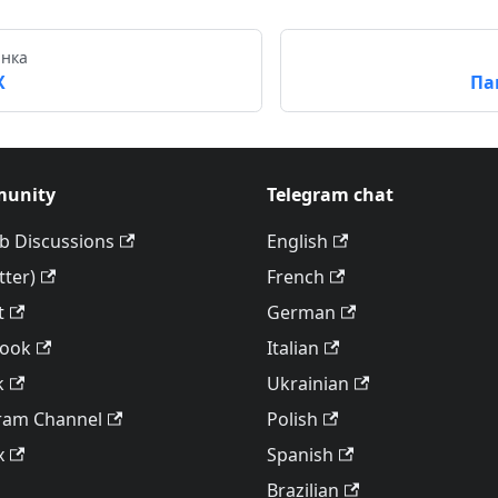
інка
X
Па
unity
Telegram chat
b Discussions
English
tter)
French
t
German
book
Italian
k
Ukrainian
ram Channel
Polish
x
Spanish
Brazilian