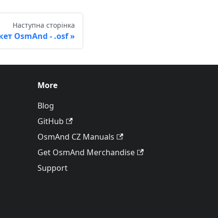
Наступна сторінка
кет OsmAnd - .osf
More
Blog
GitHub
OsmAnd CZ Manuals
Get OsmAnd Merchandise
Support