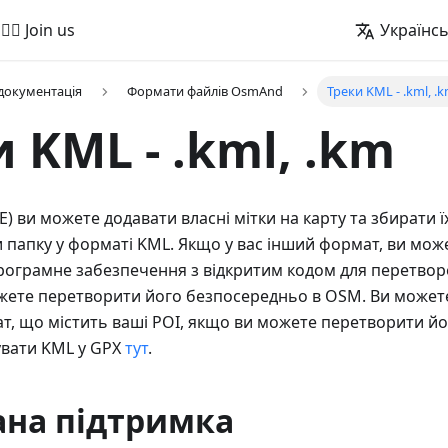
🚵‍♂️ Join us
Українс
 документація
Формати файлів OsmAnd
Треки KML - .kml, .
 KML - .kml, .km
E) ви можете додавати власні мітки на карту та збирати їх
 папку у форматі KML. Якщо у вас інший формат, ви мож
рограмне забезпечення з відкритим кодом для перетвор
жете перетворити його безпосередньо в OSM. Ви может
т, що містить ваші POI, якщо ви можете перетворити й
вати KML у GPX
тут
.
ана підтримка