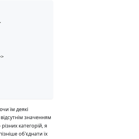
>
>>
чи їм деякі
 відсутнім значенням
різних категорій, я
ізніше об'єднати їх