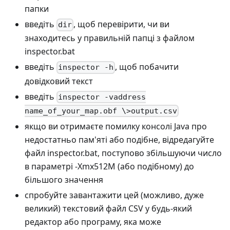
папки
введіть
, щоб перевірити, чи ви
dir
знаходитесь у правильній папці з файлом
inspector.bat
введіть
, щоб побачити
inspector -h
довідковий текст
введіть
inspector -vaddress
name_of_your_map.obf \>output.csv
якщо ви отримаєте помилку консолі Java про
недостатньо пам'яті або подібне, відредагуйте
файл inspector.bat, поступово збільшуючи число
в параметрі -Xmx512M (або подібному) до
більшого значення
спробуйте завантажити цей (можливо, дуже
великий) текстовий файл CSV у будь-який
редактор або програму, яка може