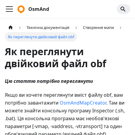
OsmAnd
Технічна документація
Створення мапи
Як переглянути двійковий файл obf
Як переглянути
двійковий файл obf
Цю статтю потрібно переглянути
Якщо ви хочете переглянути вміст файлу obf, вам
потрібно завантажити
OsmAndMapCreator
. Там ви
можете знайти консольну програму Inspector (.sh,
.bat). Ця консольна програма має необов'язкові
параметри [-vmap, -vaddress, -vtransport] та один
обов'язковий параметр (вхідний файл obf).