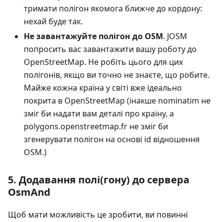
тримати полігон якомога ближче до кордону:
нехай буде так.
Не завантажуйте полігон до OSM
. JOSM
попросить вас завантажити вашу роботу до
OpenStreetMap. Не робіть цього для цих
полігонів, якщо ви точно не знаєте, що робите.
Майже кожна країна у світі вже ідеально
покрита в OpenStreetMap (інакше nominatim не
зміг би надати вам деталі про країну, а
polygons.openstreetmap.fr не зміг би
згенерувати полігон на основі id відношення
OSM.)
5. Додавання полі(гону) до сервера
OsmAnd
Щоб мати можливість це зробити, ви повинні