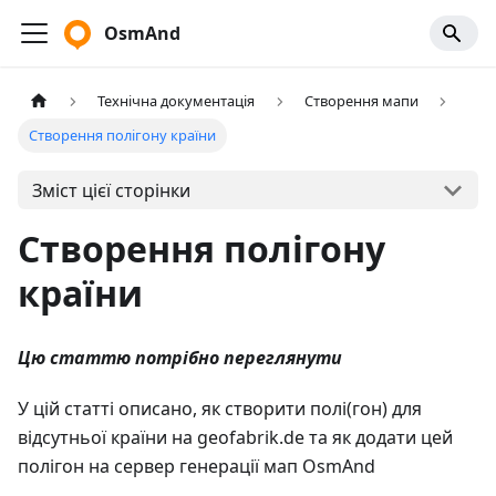
OsmAnd
Технічна документація
Створення мапи
Створення полігону країни
Зміст цієї сторінки
Створення полігону
країни
Цю статтю потрібно переглянути
У цій статті описано, як створити полі(гон) для
відсутньої країни на geofabrik.de та як додати цей
полігон на сервер генерації мап OsmAnd