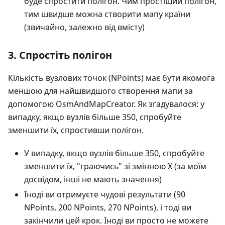
буде спростити полігон. Чим простіший полігон,
тим швидше можна створити мапу країни
(звичайно, залежно від вмісту)
3. Спростіть полігон
Кількість вузлових точок (NPoints) має бути якомога
меншою для найшвидшого створення мапи за
допомогою OsmAndMapCreator. Як згадувалося: у
випадку, якщо вузлів більше 350, спробуйте
зменшити їх, спростивши полігон.
У випадку, якщо вузлів більше 350, спробуйте
зменшити їх, "граючись" зі змінною X (за моїм
досвідом, інші не мають значення)
Іноді ви отримуєте чудові результати (90
NPoints, 200 NPoints, 270 NPoints), і тоді ви
закінчили цей крок. Іноді ви просто не можете