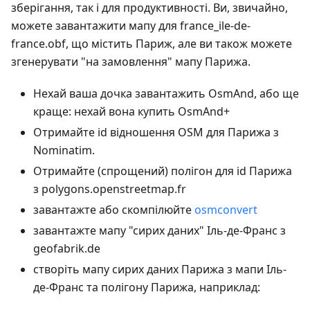
зберігання, так і для продуктивності. Ви, звичайно,
можете завантажити мапу для france_ile-de-
france.obf, що містить Париж, але ви також можете
згенерувати "на замовлення" мапу Парижа.
Нехай ваша дочка завантажить OsmAnd, або ще
краще: нехай вона купить OsmAnd+
Отримайте id відношення OSM для Парижа з
Nominatim.
Отримайте (спрощений) полігон для id Парижа
з polygons.openstreetmap.fr
завантажте або скомпілюйте
osmconvert
завантажте мапу "сирих даних" Іль-де-Франс з
geofabrik.de
створіть мапу сирих даних Парижа з мапи Іль-
де-Франс та полігону Парижа, наприклад: