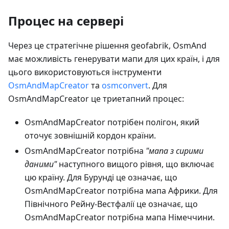
Процес на сервері
Через це стратегічне рішення geofabrik, OsmAnd
має можливість генерувати мапи для цих країн, і для
цього використовуються інструменти
OsmAndMapCreator
та
osmconvert
. Для
OsmAndMapCreator це триетапний процес:
OsmAndMapCreator потрібен полігон, який
оточує зовнішній кордон країни.
OsmAndMapCreator потрібна
"мапа з сирими
даними"
наступного вищого рівня, що включає
цю країну. Для Бурунді це означає, що
OsmAndMapCreator потрібна мапа Африки. Для
Північного Рейну-Вестфалії це означає, що
OsmAndMapCreator потрібна мапа Німеччини.