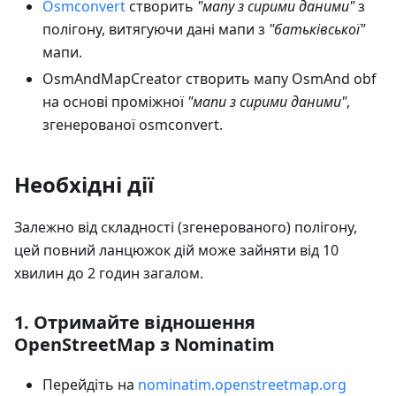
Osmconvert
створить
"мапу з сирими даними"
з
полігону, витягуючи дані мапи з
"батьківської"
мапи.
OsmAndMapCreator створить мапу OsmAnd obf
на основі проміжної
"мапи з сирими даними"
,
згенерованої osmconvert.
Необхідні дії
Залежно від складності (згенерованого) полігону,
цей повний ланцюжок дій може зайняти від 10
хвилин до 2 годин загалом.
1. Отримайте відношення
OpenStreetMap з Nominatim
Перейдіть на
nominatim.openstreetmap.org