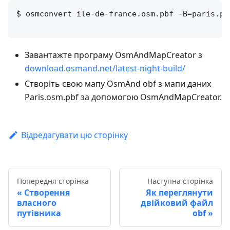
$ osmconvert ile-de-france.osm.pbf -B=paris.po
Завантажте програму OsmAndMapCreator з
download.osmand.net/latest-night-build/
Створіть свою мапу OsmAnd obf з мапи даних
Paris.osm.pbf за допомогою OsmAndMapCreator.
Відредагувати цю сторінку
Попередня сторінка
Наступна сторінка
Створення
Як переглянути
власного
двійковий файл
путівника
obf