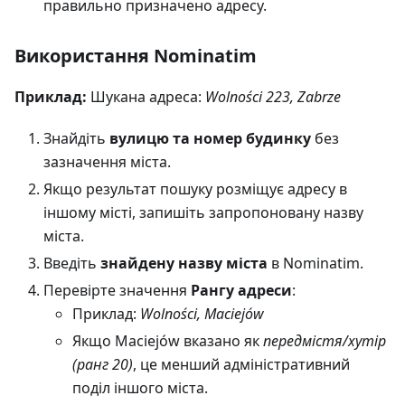
правильно призначено адресу.
Використання Nominatim
Приклад:
Шукана адреса:
Wolności 223, Zabrze
Знайдіть
вулицю та номер будинку
без
зазначення міста.
Якщо результат пошуку розміщує адресу в
іншому місті, запишіть запропоновану назву
міста.
Введіть
знайдену назву міста
в Nominatim.
Перевірте значення
Рангу адреси
:
Приклад:
Wolności, Maciejów
Якщо Maciejów вказано як
передмістя/хутір
(ранг 20)
, це менший адміністративний
поділ іншого міста.