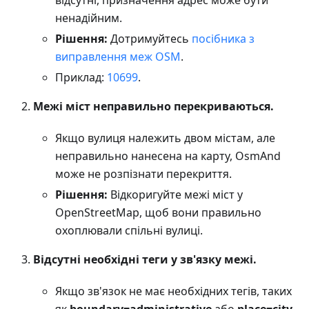
відсутні, призначення адрес може бути
ненадійним.
Рішення:
Дотримуйтесь
посібника з
виправлення меж OSM
.
Приклад:
10699
.
Межі міст неправильно перекриваються.
Якщо вулиця належить двом містам, але
неправильно нанесена на карту, OsmAnd
може не розпізнати перекриття.
Рішення:
Відкоригуйте межі міст у
OpenStreetMap, щоб вони правильно
охоплювали спільні вулиці.
Відсутні необхідні теги у зв'язку межі.
Якщо зв'язок не має необхідних тегів, таких