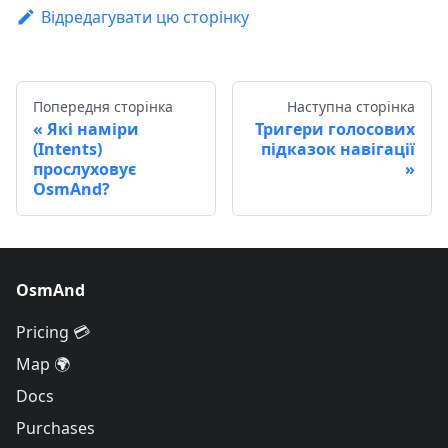
Відредагувати цю сторінку
Попередня сторінка
Наступна сторінка
Які наміри
Тригери голосових
(Intents)
підказок навігації
прослуховує
OsmAnd?
OsmAnd
Pricing 💳
Map 🌍
Docs
Purchases