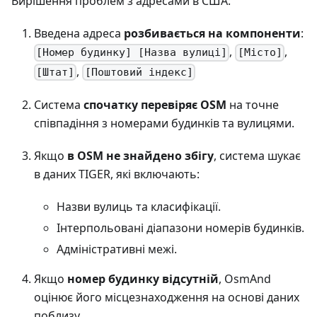
Вирішення проблем з адресами в США:
Введена адреса
розбивається на компоненти
:
,
,
[Номер будинку] [Назва вулиці]
[Місто]
,
[Штат]
[Поштовий індекс]
Система
спочатку перевіряє OSM
на точне
співпадіння з номерами будинків та вулицями.
Якщо
в OSM не знайдено збігу
, система шукає
в даних TIGER, які включають:
Назви вулиць та класифікації.
Інтерпольовані діапазони номерів будинків.
Адміністративні межі.
Якщо
номер будинку відсутній
, OsmAnd
оцінює його місцезнаходження на основі даних
поблизу.