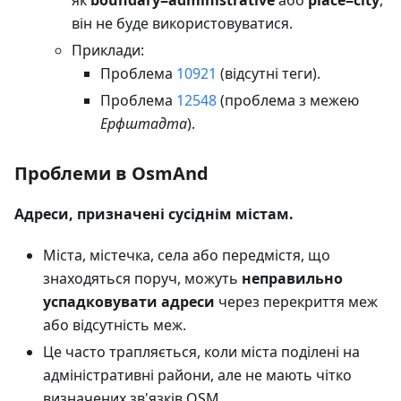
як
boundary=administrative
або
place=city
,
він не буде використовуватися.
Приклади:
Проблема
10921
(відсутні теги).
Проблема
12548
(проблема з межею
Ерфштадта
).
Проблеми в OsmAnd
Адреси, призначені сусіднім містам.
Міста, містечка, села або передмістя, що
знаходяться поруч, можуть
неправильно
успадковувати адреси
через перекриття меж
або відсутність меж.
Це часто трапляється, коли міста поділені на
адміністративні райони, але не мають чітко
визначених зв'язків OSM.