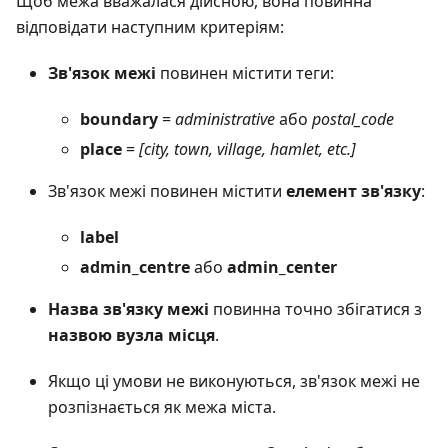
Щоб межа вважалася дійсною, вона повинна
відповідати наступним критеріям:
Зв'язок межі
повинен містити теги:
boundary
=
administrative
або
postal_code
place
=
[city, town, village, hamlet, etc.]
Зв'язок межі повинен містити
елемент зв'язку
:
label
admin_centre
або
admin_center
Назва зв'язку межі
повинна точно збігатися з
назвою вузла місця
.
Якщо ці умови не виконуються, зв'язок межі не
розпізнається як межа міста.