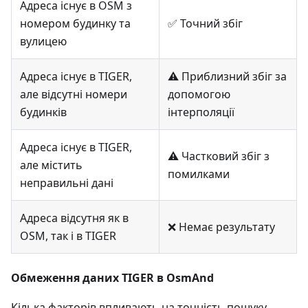
Адреса існує в OSM з
номером будинку та
✅ Точний збіг
вулицею
Адреса існує в TIGER,
⚠️ Приблизний збіг за
але відсутні номери
допомогою
будинків
інтерполяції
Адреса існує в TIGER,
⚠️ Частковий збіг з
але містить
помилками
неправильні дані
Адреса відсутня як в
❌ Немає результату
OSM, так і в TIGER
Обмеження даних TIGER в OsmAnd
Кілька факторів впливають на точність пошуку