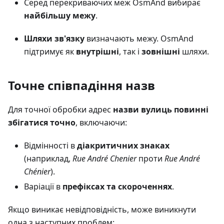
Серед перекриваючих меж OsmAnd вибирає
найбільшу межу
.
Шляхи зв'язку
визначають межу. OsmAnd
підтримує як
внутрішні
, так і
зовнішні
шляхи.
Точне співпадіння назв
Для точної обробки адрес
назви вулиць повинні
збігатися точно
, включаючи:
Відмінності в
діакритичних знаках
(наприклад,
Rue André Chenier
проти
Rue André
Chénier
).
Варіації в
префіксах та скороченнях
.
Якщо виникає невідповідність, може виникнути
одна з наступних проблем: