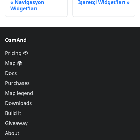
Navigasyon
İşaretçi Widget'ları
Widget'ları
OsmAnd
Pricing 💳
Map 🌍
Docs
Purchases
Map legend
Downloads
Build it
Giveaway
About