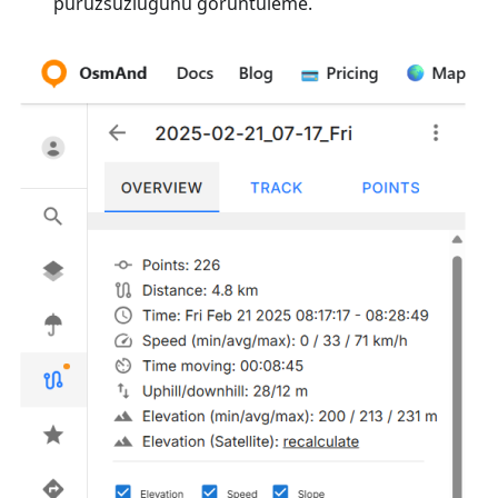
pürüzsüzlüğünü görüntüleme.