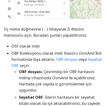
Üç nokta düğmesine (⋮) tıklayarak
İz Klasörü
menüsünü açın. Buradan şunları yapabilirsiniz:
OSF olarak indir.
OBF Koleksiyonu olarak indir. Klasörü OsmAnd İkili
Formatında dışa aktarın,
OBF dosyası
veya
Seyahat
OBF
seçin.
OBF dosyası
. Çevrimdışı bir OBF haritasını
indirip cihazınızda OsmAnd ile açabilirsiniz.
Haritada çok sayıda iz görüntülemek için
uygundur.
Seyahat OBF
. İzlerin haritasını bir seyahat
kitabı olarak da içe aktarabilirsiniz, bu sayede