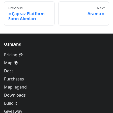
Previous
Next
Çapraz Platform
Arama
Satın Alımları
OsmAnd
Pricing 💳
Map 🌍
Docs
Purchases
Map legend
Downloads
Build it
Giveaway