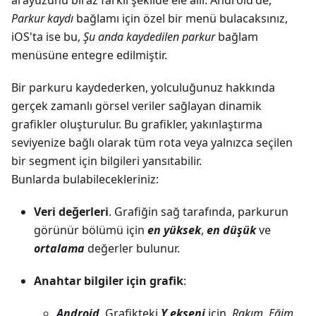
arayüzünü biraz farklı şekilde ele alır. Android'de,
Parkur kaydı
bağlamı için özel bir menü bulacaksınız,
iOS'ta ise bu,
Şu anda kaydedilen parkur
bağlam
menüsüne entegre edilmiştir.
Bir parkuru kaydederken, yolculuğunuz hakkında
gerçek zamanlı görsel veriler sağlayan dinamik
grafikler oluşturulur. Bu grafikler, yakınlaştırma
seviyenize bağlı olarak tüm rota veya yalnızca seçilen
bir segment için bilgileri yansıtabilir.
Bunlarda bulabilecekleriniz:
Veri değerleri
. Grafiğin sağ tarafında, parkurun
görünür bölümü için
en yüksek
,
en düşük
ve
ortalama
değerler bulunur.
Anahtar bilgiler için grafik
:
Android
. Grafikteki
Y ekseni
için,
Rakım
,
Eğim
,