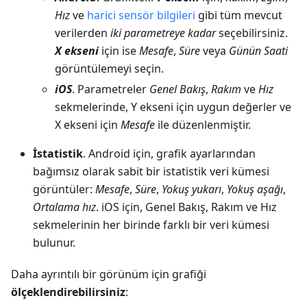
Hız
ve
harici sensör bilgileri
gibi tüm mevcut
verilerden
iki parametreye kadar
seçebilirsiniz.
X ekseni
için ise
Mesafe
,
Süre
veya
Günün Saati
görüntülemeyi seçin.
iOS
. Parametreler
Genel Bakış
,
Rakım
ve
Hız
sekmelerinde, Y ekseni için uygun değerler ve
X ekseni için
Mesafe
ile düzenlenmiştir.
İstatistik
. Android için, grafik ayarlarından
bağımsız olarak sabit bir istatistik veri kümesi
görüntüler:
Mesafe
,
Süre
,
Yokuş yukarı
,
Yokuş aşağı
,
Ortalama hız
. iOS için, Genel Bakış, Rakım ve Hız
sekmelerinin her birinde farklı bir veri kümesi
bulunur.
Daha ayrıntılı bir görünüm için grafiği
ölçeklendirebilirsiniz
: