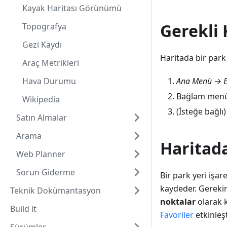
Kayak Haritası Görünümü
Gerekli
Topografya
Gezi Kaydı
Haritada bir park
Araç Metrikleri
Hava Durumu
Ana Menü → Ek
Bağlam menüs
Wikipedia
(İsteğe bağlı
Satın Almalar
Arama
Haritada
Web Planner
Sorun Giderme
Bir park yeri işa
kaydeder. Gerekirs
Teknik Dokümantasyon
noktalar
olarak k
Build it
Favoriler
etkinleşt