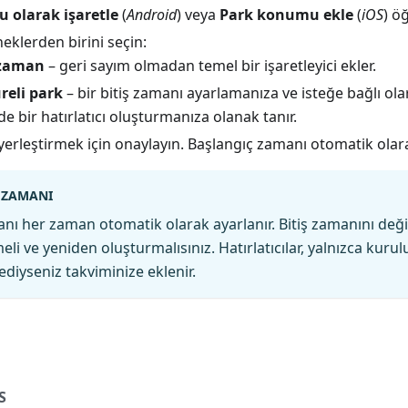
 olarak işaretle
(
Android
) veya
Park konumu ekle
(
iOS
) ö
klerden birini seçin:
 zaman
– geri sayım olmadan temel bir işaretleyici ekler.
üreli park
– bir bitiş zamanı ayarlamanıza ve isteğe bağlı ola
e bir hatırlatıcı oluşturmanıza olanak tanır.
i yerleştirmek için onaylayın. Başlangıç zamanı otomatik olara
 ZAMANI
nı her zaman otomatik olarak ayarlanır. Bitiş zamanını deği
meli ve yeniden oluşturmalısınız. Hatırlatıcılar, yalnızca kur
ediyseniz takviminize eklenir.
S