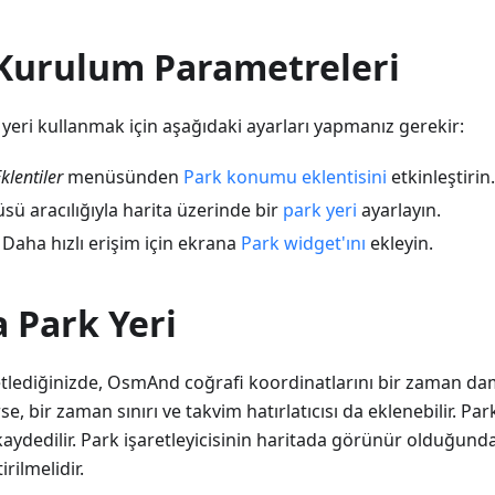
 Kurulum Parametreleri
 yeri kullanmak için aşağıdaki ayarları yapmanız gerekir:
lentiler
menüsünden
Park konumu eklentisini
etkinleştirin.
ü aracılığıyla harita üzerinde bir
park yeri
ayarlayın.
) Daha hızlı erişim için ekrana
Park widget'ını
ekleyin.
 Park Yeri
retlediğinizde, OsmAnd coğrafi koordinatlarını bir zaman dam
e, bir zaman sınırı ve takvim hatırlatıcısı da eklenebilir. Par
aydedilir. Park işaretleyicisinin haritada görünür olduğund
irilmelidir.