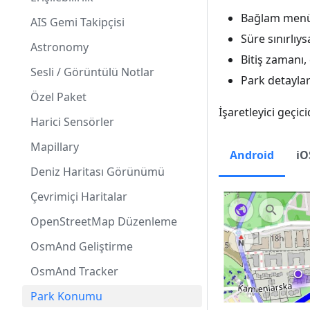
Bağlam menüsü
AIS Gemi Takipçisi
Süre sınırlıy
Astronomy
Bitiş zamanı, 
Sesli / Görüntülü Notlar
Park detaylar
Özel Paket
İşaretleyici geçic
Harici Sensörler
Mapillary
Android
iO
Deniz Haritası Görünümü
Çevrimiçi Haritalar
OpenStreetMap Düzenleme
OsmAnd Geliştirme
OsmAnd Tracker
Park Konumu