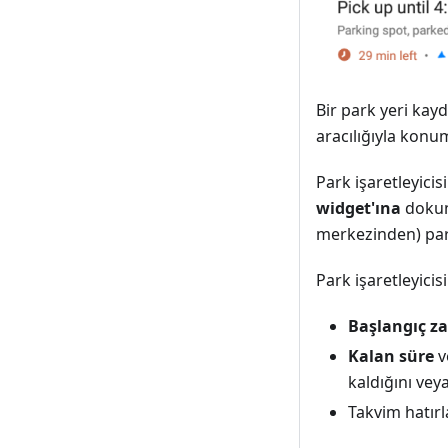
Bir park yeri ka
aracılığıyla konu
Park işaretleyicis
widget'ına
dokun
merkezinden) par
Park işaretleyici
Başlangıç z
Kalan süre
v
kaldığını vey
Takvim hatırl