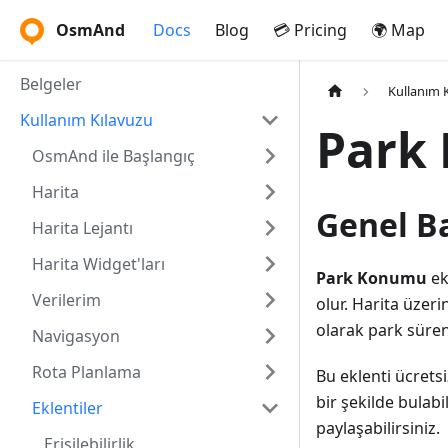
OsmAnd
Docs
Blog
💳 Pricing
🌍 Map
Belgeler
Kullanım 
Kullanım Kılavuzu
Park
OsmAnd ile Başlangıç
Harita
Genel B
Harita Lejantı
Harita Widget'ları
Park Konumu
ek
Verilerim
olur. Harita üzeri
olarak park süren
Navigasyon
Rota Planlama
Bu eklenti ücretsi
bir şekilde bulab
Eklentiler
paylaşabilirsiniz.
Erişilebilirlik