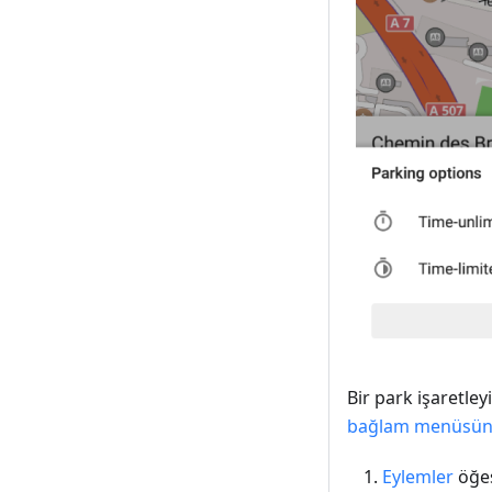
Bir park işaretley
bağlam menüsü
Eylemler
öğe