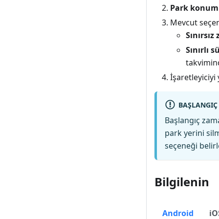
Park konumu
Mevcut seçene
Sınırsız
Sınırlı s
takvimind
İşaretleyiciy
BAŞLANGIÇ
Başlangıç zama
park yerini sil
seçeneği belirl
Bilgilenin
Android
iO