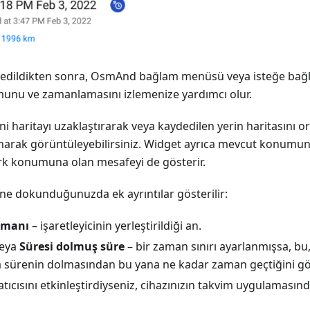
ydedildikten sonra, OsmAnd bağlam menüsü veya isteğe bağ
munu ve zamanlamasını izlemenize yardımcı olur.
ini haritayı uzaklaştırarak veya kaydedilen yerin haritasını 
arak görüntüleyebilirsiniz. Widget ayrıca mevcut konumun
k konumuna olan mesafeyi de gösterir.
sine dokunduğunuzda ek ayrıntılar gösterilir:
amanı
– işaretleyicinin yerleştirildiği an.
eya
Süresi dolmuş süre
– bir zaman sınırı ayarlanmışsa, bu
a sürenin dolmasından bu yana ne kadar zaman geçtiğini gös
atıcısını etkinleştirdiyseniz, cihazınızın takvim uygulamasın