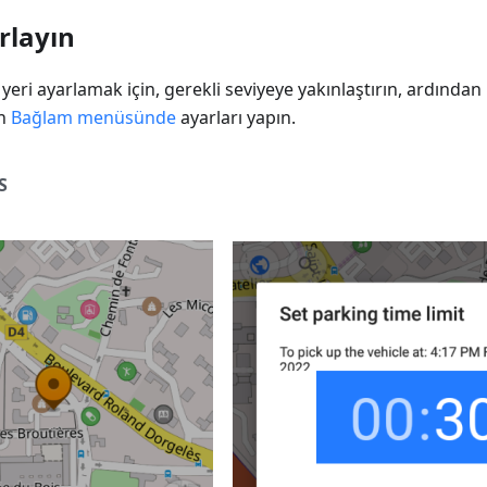
rlayın
 yeri ayarlamak için, gerekli seviyeye yakınlaştırın, ardında
an
Bağlam menüsünde
ayarları yapın.
S