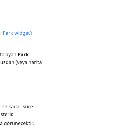
lı
Park widget'ı
ortalayan
Park
uzdan (veya harita
, ne kadar süre
terir.
da görünecektir.