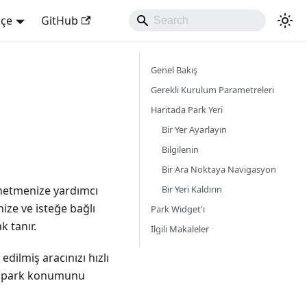
kçe
GitHub
Genel Bakış
Gerekli Kurulum Parametreleri
Haritada Park Yeri
Bir Yer Ayarlayın
Bilgilenin
Bir Ara Noktaya Navigasyon
Bir Yeri Kaldırın
önetmenize yardımcı
nize ve isteğe bağlı
Park Widget'ı
k tanır.
İlgili Makaleler
edilmiş aracınızı hızlı
rse park konumunu