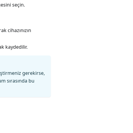
ğesini seçin.
rak cihazınızın
k kaydedilir.
ştirmeniz gerekirse,
ulum sırasında bu