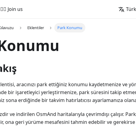
🚵‍♂️ Join us
Tür
Kılavuzu
Eklentiler
Park Konumu
 Konumu
akış
lentisi, aracınızı park ettiğiniz konumu kaydetmenize ve y
nde bir işaretleyici yerleştirmenize, park süresini takip etme
iz sona erdiğinde bir takvim hatırlatıcısı ayarlamanıza olana
zdir ve indirilen OsmAnd haritalarıyla çevrimdışı çalışır. Park 
ilir, ona geri yürüme mesafesini tahmin edebilir ve gereki