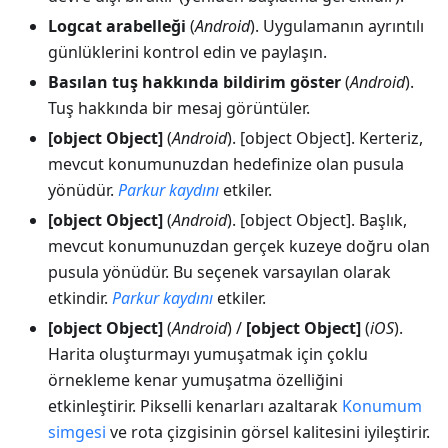
Logcat arabelleği
(
Android
). Uygulamanın ayrıntılı
günlüklerini kontrol edin ve paylaşın.
Basılan tuş hakkında bildirim göster
(
Android
).
Tuş hakkında bir mesaj görüntüler.
[object Object]
(
Android
).
[object Object]
. Kerteriz,
mevcut konumunuzdan hedefinize olan pusula
yönüdür.
Parkur kaydını
etkiler.
[object Object]
(
Android
).
[object Object]
. Başlık,
mevcut konumunuzdan gerçek kuzeye doğru olan
pusula yönüdür. Bu seçenek varsayılan olarak
etkindir.
Parkur kaydını
etkiler.
[object Object]
(
Android
) /
[object Object]
(
iOS
).
Harita oluşturmayı yumuşatmak için çoklu
örnekleme kenar yumuşatma özelliğini
etkinleştirir. Pikselli kenarları azaltarak
Konumum
simgesi
ve rota çizgisinin görsel kalitesini iyileştirir.