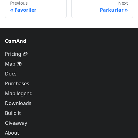
Previous
Next
Favoriler
Parkurlar
OsmAnd
Pricing 💳
Map 🌍
Docs
Purchases
Map legend
Downloads
Build it
Giveaway
About