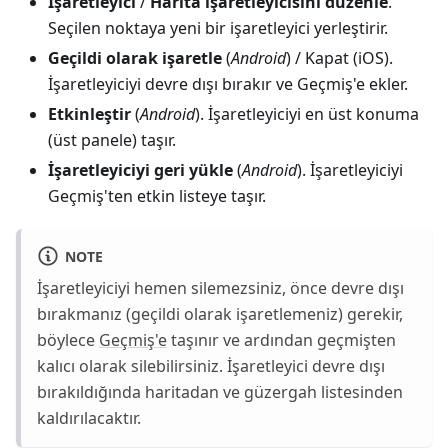
İşaretleyici
/
Harita işaretleyicisini düzenle
.
Seçilen noktaya yeni bir işaretleyici yerleştirir.
Geçildi olarak işaretle
(
Android
) / Kapat (iOS).
İşaretleyiciyi devre dışı bırakır ve Geçmiş'e ekler.
Etkinleştir
(
Android
). İşaretleyiciyi en üst konuma
(üst panele) taşır.
İşaretleyiciyi geri yükle
(
Android
). İşaretleyiciyi
Geçmiş'ten etkin listeye taşır.
NOTE
İşaretleyiciyi hemen silemezsiniz, önce devre dışı
bırakmanız (geçildi olarak işaretlemeniz) gerekir,
böylece
Geçmiş'e
taşınır ve ardından geçmişten
kalıcı olarak silebilirsiniz. İşaretleyici devre dışı
bırakıldığında haritadan ve güzergah listesinden
kaldırılacaktır.