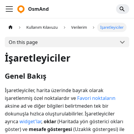
OsmAnd
Kullanım Kılavuzu
Verilerim
İşaretleyiciler
On this page
İşaretleyiciler
Genel Bakış
İşaretleyiciler, harita üzerinde bayrak olarak
işaretlenmiş özel noktalardır ve
Favori noktaların
aksine ad ve diğer bilgileri belirtmeden tek bir
dokunuşla hızlıca oluşturulabilirler. İşaretleyiciler
ayrıca
widget'lar
,
oklar
(
Haritada yön gösterici okları
göster
) ve
mesafe göstergesi
(
Uzaklık göstergesi
) ile