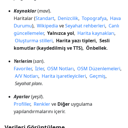
Kaynaklar
(
mavi
).
Haritalar (
Standart
,
Denizcilik
,
Topografya
,
Hava
Durumu
),
Wikipedia
ve
Seyahat rehberleri
,
Canlı
güncellemeler
,
Yalnızca yol
,
Harita kaynakları
,
Oluşturma stilleri
,
Harita yazı tipleri, Sesli
komutlar (kaydedilmiş ve TTS), Önbellek
.
Yerlerim
(
sarı
).
Favoriler
,
İzler
,
OSM Notları
,
OSM Düzenlemeleri
,
A/V Notları
,
Harita işaretleyicileri
,
Geçmiş
,
Seyahat planı
.
Ayarlar
(
yeşil
).
Profiller
,
Renkler
ve
Diğer
uygulama
yapılandırmalarını içerir.
Verileri Görüntüleme