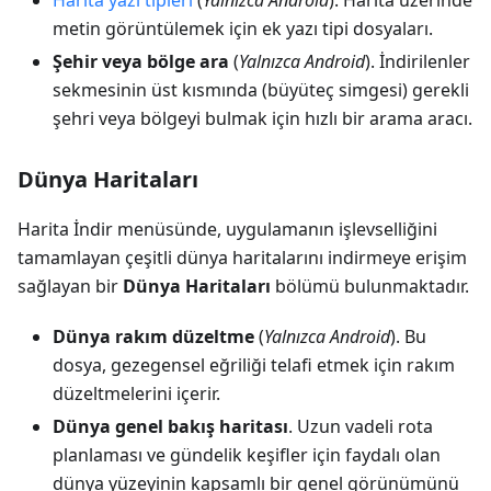
Harita yazı tipleri
(
Yalnızca Android
). Harita üzerinde
metin görüntülemek için ek yazı tipi dosyaları.
Şehir veya bölge ara
(
Yalnızca Android
). İndirilenler
sekmesinin üst kısmında (büyüteç simgesi) gerekli
şehri veya bölgeyi bulmak için hızlı bir arama aracı.
Dünya Haritaları
Harita İndir menüsünde, uygulamanın işlevselliğini
tamamlayan çeşitli dünya haritalarını indirmeye erişim
sağlayan bir
Dünya Haritaları
bölümü bulunmaktadır.
Dünya rakım düzeltme
(
Yalnızca Android
). Bu
dosya, gezegensel eğriliği telafi etmek için rakım
düzeltmelerini içerir.
Dünya genel bakış haritası
. Uzun vadeli rota
planlaması ve gündelik keşifler için faydalı olan
dünya yüzeyinin kapsamlı bir genel görünümünü