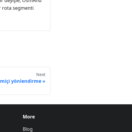
bir deyişle, OsmAnd
r rota segmenti
Next
imiçi yönlendirme
More
Blog