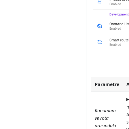
Parametre
h
Konumum
a
ve rota
s
arasındaki