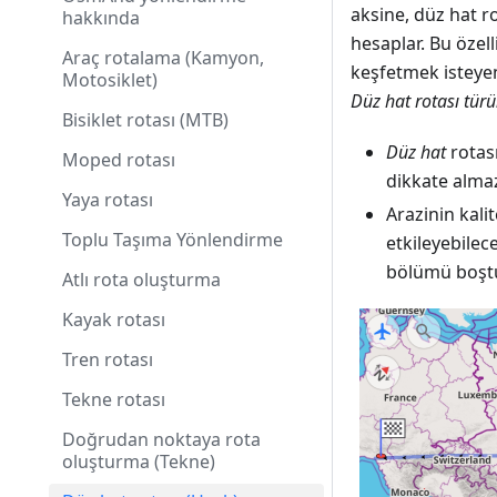
aksine, düz hat ro
hakkında
hesaplar. Bu özel
Araç rotalama (Kamyon,
keşfetmek isteyen 
Motosiklet)
Düz hat rotası tür
Bisiklet rotası (MTB)
Düz hat
rotası
Moped rotası
dikkate alma
Yaya rotası
Arazinin kali
Toplu Taşıma Yönlendirme
etkileyebilec
bölümü boştu
Atlı rota oluşturma
Kayak rotası
Tren rotası
Tekne rotası
Doğrudan noktaya rota
oluşturma (Tekne)