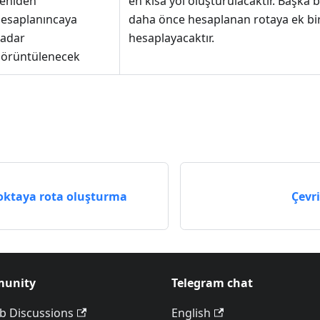
eniden
en kısa yol oluşturulacaktır. Başka 
esaplanıncaya
daha önce hesaplanan rotaya ek bi
adar
hesaplayacaktır.
örüntülenecek
ktaya rota oluşturma
Çevr
unity
Telegram chat
b Discussions
English