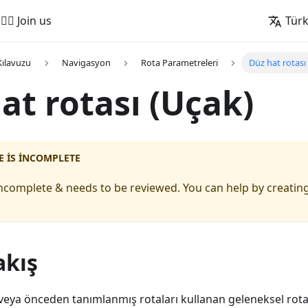
🚵‍♂️ Join us
Tür
Kılavuzu
Navigasyon
Rota Parametreleri
Düz hat rotası
at rotası (Uçak)
E IS INCOMPLETE
s incomplete & needs to be reviewed. You can help by creating
akış
rı veya önceden tanımlanmış rotaları kullanan geleneksel rot