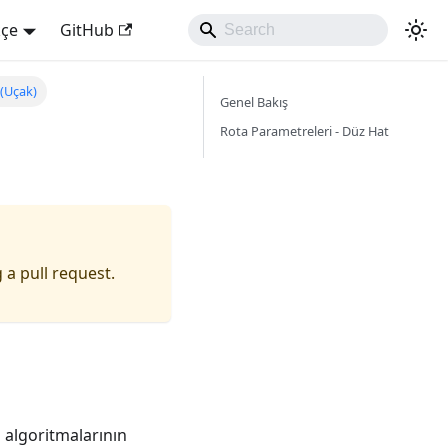
kçe
GitHub
 (Uçak)
Genel Bakış
Rota Parametreleri - Düz Hat
 a pull request.
a algoritmalarının