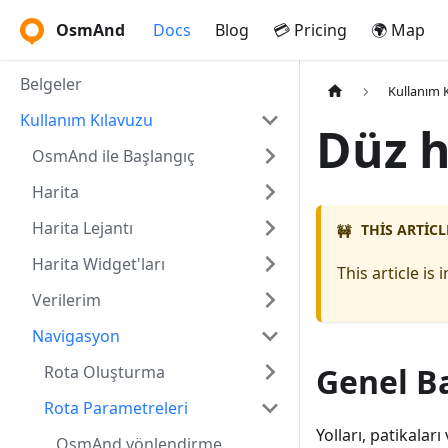
OsmAnd
Docs
Blog
💳 Pricing
🌍 Map
Belgeler
Kullanım 
Kullanım Kılavuzu
Düz h
OsmAnd ile Başlangıç
Harita
Harita Lejantı
THIS ARTICL
🚧
Harita Widget'ları
This article i
Verilerim
Navigasyon
Genel B
Rota Oluşturma
Rota Parametreleri
Yolları, patikala
OsmAnd yönlendirme