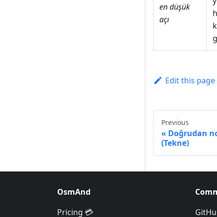
y
en düşük
h
açı
k
g
Edit this page
Previous
Doğrudan no
(Tekne)
OsmAnd
Comm
Pricing 💳
GitHu