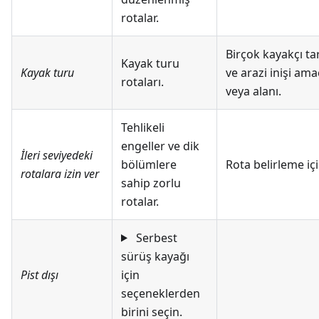
rotalar.
Birçok kayakçı t
Kayak turu
Kayak turu
ve arazi inişi ama
rotaları.
veya alanı.
Tehlikeli
engeller ve dik
İleri seviyedeki
bölümlere
Rota belirleme i
rotalara izin ver
sahip zorlu
rotalar.
Serbest
sürüş kayağı
Pist dışı
için
seçeneklerden
birini seçin.