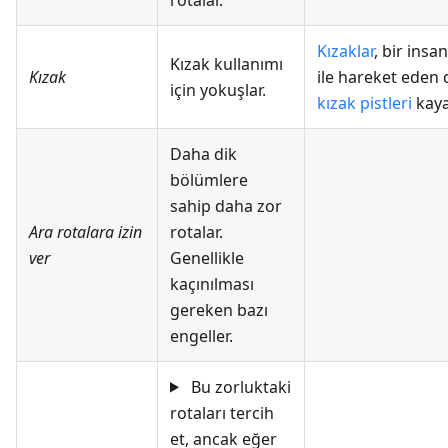
Kızaklar
, bir insa
Kızak kullanımı
Kızak
ile hareket eden d
için yokuşlar.
kızak pistleri
kayak
Daha dik
bölümlere
sahip daha zor
Ara rotalara izin
rotalar.
ver
Genellikle
kaçınılması
gereken bazı
engeller.
Bu zorluktaki
rotaları tercih
et, ancak eğer