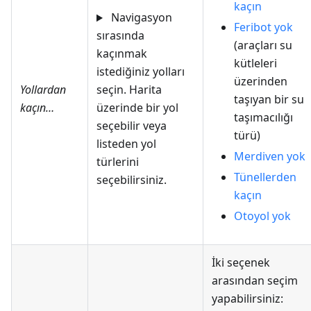
kaçın
Navigasyon
Feribot yok
sırasında
(araçları su
kaçınmak
kütleleri
istediğiniz yolları
üzerinden
Yollardan
seçin. Harita
taşıyan bir su
kaçın…
üzerinde bir yol
taşımacılığı
seçebilir veya
türü)
listeden yol
Merdiven yok
türlerini
Tünellerden
seçebilirsiniz.
kaçın
Otoyol yok
İki seçenek
arasından seçim
yapabilirsiniz: