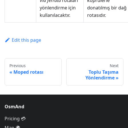
Via ferrata
rotaları
köprülerle
yönlendirme için
donatılmış bir dağ
kullanılacaktır.
rotasıdır.
Edit this page
Previous
Next
Moped rotası
Toplu Taşıma
Yönlendirme
OsmAnd
Pricing 💳
Map 🌍