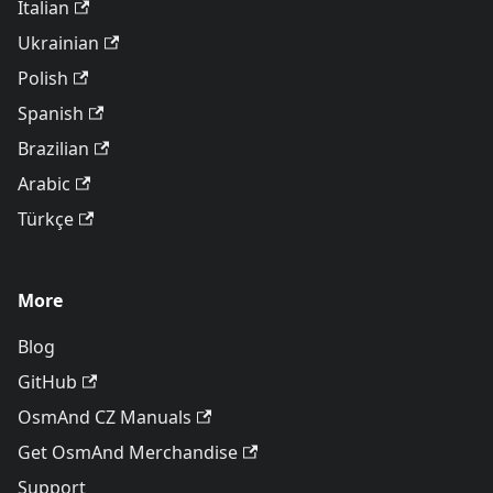
Italian
Ukrainian
Polish
Spanish
Brazilian
Arabic
Türkçe
More
Blog
GitHub
OsmAnd CZ Manuals
Get OsmAnd Merchandise
Support