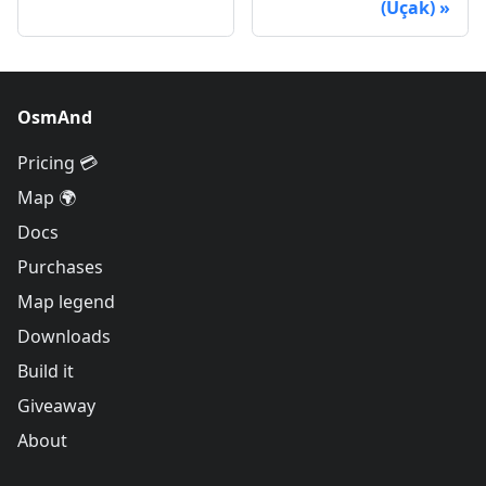
(Uçak)
OsmAnd
Pricing 💳
Map 🌍
Docs
Purchases
Map legend
Downloads
Build it
Giveaway
About