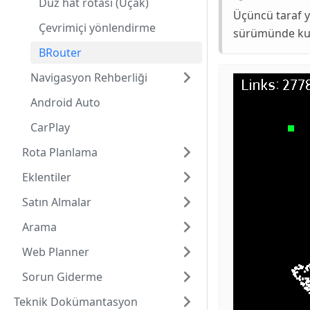
Düz hat rotası (Uçak)
Üçüncü taraf 
Çevrimiçi yönlendirme
sürümünde kull
BRouter
Navigasyon Rehberliği
Android Auto
CarPlay
Rota Planlama
Eklentiler
Satın Almalar
Arama
Web Planner
Sorun Giderme
Teknik Dokümantasyon