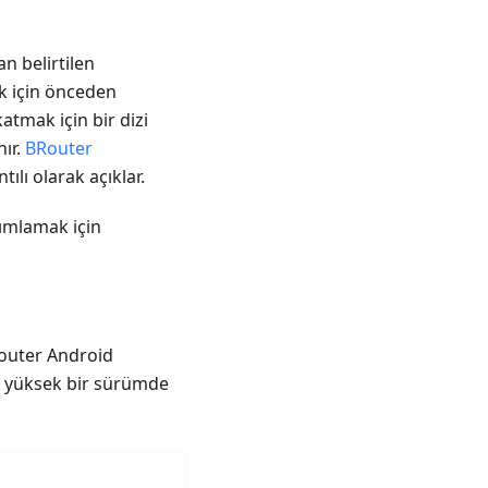
n belirtilen
ak için önceden
atmak için bir dizi
nır.
BRouter
ılı olarak açıklar.
nımlamak için
Router Android
a yüksek bir sürümde