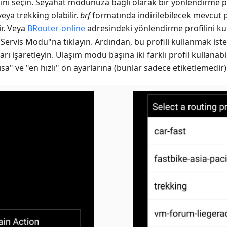
ini seçin. Seyahat modunuza bağlı olarak bir yönlendirme prof
ya trekking olabilir.
brf
formatında indirilebilecek mevcut pro
ir. Veya
BRouter-online
adresindeki yönlendirme profilini ku
 "Servis Modu"na tıklayın. Ardından, bu profili kullanmak is
arı işaretleyin. Ulaşım modu başına iki farklı profil kullanabil
a" ve "en hızlı" ön ayarlarına (bunlar sadece etiketlemedir) 