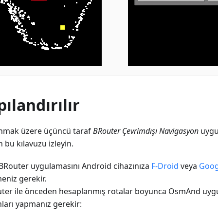
pılandırılır
nmak üzere üçüncü taraf
BRouter Çevrimdışı Navigasyon
uygu
 bu kılavuzu izleyin.
 BRouter uygulamasını Android cihazınıza
F-Droid
veya
Goog
eniz gerekir.
ter ile önceden hesaplanmış rotalar boyunca OsmAnd uygu
ları yapmanız gerekir: