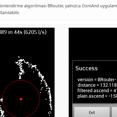
yönlendirme algoritması BRouter, yalnızca OsmAnd uygulam
anılabilir.