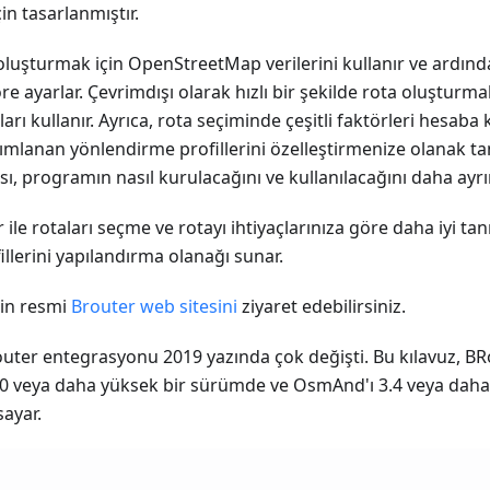
in tasarlanmıştır.
oluşturmak için OpenStreetMap verilerini kullanır ve ardında
e ayarlar. Çevrimdışı olarak hızlı bir şekilde rota oluşturm
rı kullanır. Ayrıca, rota seçiminde çeşitli faktörleri hesaba k
mlanan yönlendirme profillerini özelleştirmenize olanak ta
ı, programın nasıl kurulacağını ve kullanılacağını daha ayrınt
le rotaları seçme ve rotayı ihtiyaçlarınıza göre daha iyi ta
llerini yapılandırma olanağı sunar.
çin resmi
Brouter web sitesini
ziyaret edebilirsiniz.
ter entegrasyonu 2019 yazında çok değişti. Bu kılavuz, B
.0 veya daha yüksek bir sürümde ve OsmAnd'ı 3.4 veya dah
sayar.