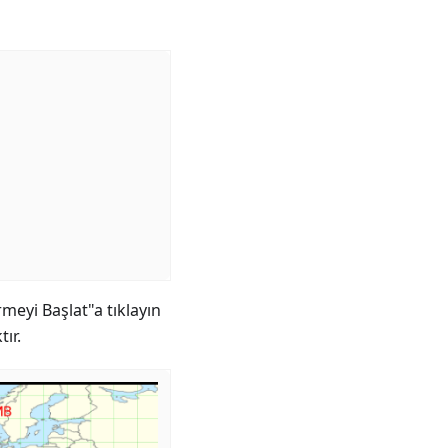
rmeyi Başlat"a tıklayın
ır.