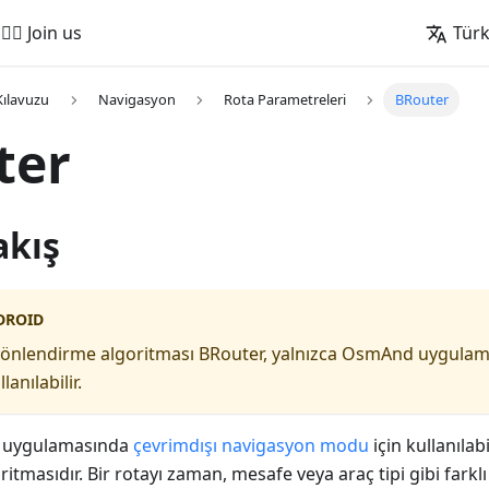
🚵‍♂️ Join us
Tür
Kılavuzu
Navigasyon
Rota Parametreleri
BRouter
ter
akış
DROID
yönlendirme algoritması BRouter, yalnızca OsmAnd uygulam
anılabilir.
 uygulamasında
çevrimdışı navigasyon modu
için kullanılab
itmasıdır. Bir rotayı zaman, mesafe veya araç tipi gibi fark