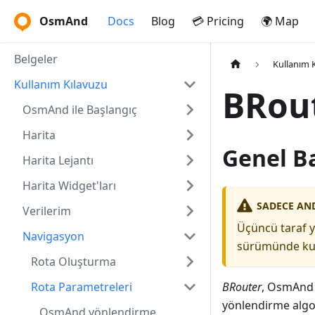
OsmAnd
Docs
Blog
💳 Pricing
🌍 Map
Belgeler
Kullanım 
Kullanım Kılavuzu
BRou
OsmAnd ile Başlangıç
Harita
Genel B
Harita Lejantı
Harita Widget'ları
SADECE AN
Verilerim
Üçüncü taraf 
Navigasyon
sürümünde kull
Rota Oluşturma
Rota Parametreleri
BRouter
, OsmAnd
yönlendirme algor
OsmAnd yönlendirme