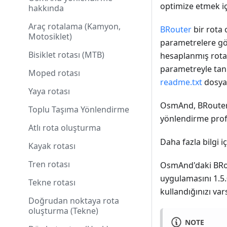
optimize etmek iç
hakkında
Araç rotalama (Kamyon,
BRouter
bir rota 
Motosiklet)
parametrelere gör
Bisiklet rotası (MTB)
hesaplanmış rotala
parametreyle tanı
Moped rotası
readme.txt
dosyas
Yaya rotası
OsmAnd, BRouter i
Toplu Taşıma Yönlendirme
yönlendirme profi
Atlı rota oluşturma
Daha fazla bilgi i
Kayak rotası
Tren rotası
OsmAnd'daki BRou
uygulamasını 1.5
Tekne rotası
kullandığınızı var
Doğrudan noktaya rota
oluşturma (Tekne)
NOTE