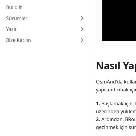
Build it
Sürümler
Yasal
Bize Katılın
Nasıl Ya
OsmAnd'da kulla
yapılandırmak için
1.
Başlamak için,
üzerinden yüklem
2.
Ardından, BRou
gezinmek için şun