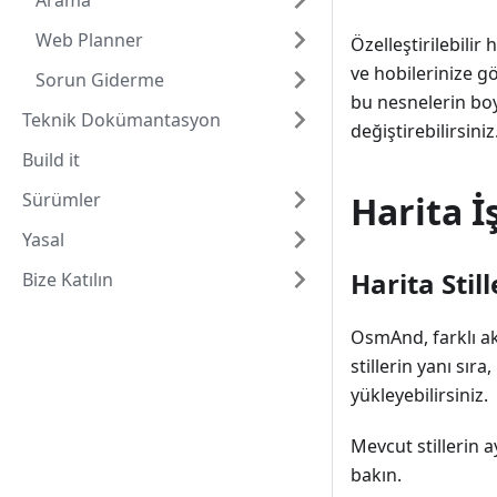
Arama
Web Planner
Özelleştirilebilir
ve hobilerinize gö
Sorun Giderme
bu nesnelerin boyu
Teknik Dokümantasyon
değiştirebilirsiniz
Build it
Sürümler
Harita 
Yasal
Harita Still
Bize Katılın
OsmAnd, farklı akt
stillerin yanı sıra
yükleyebilirsiniz.
Mevcut stillerin a
bakın.