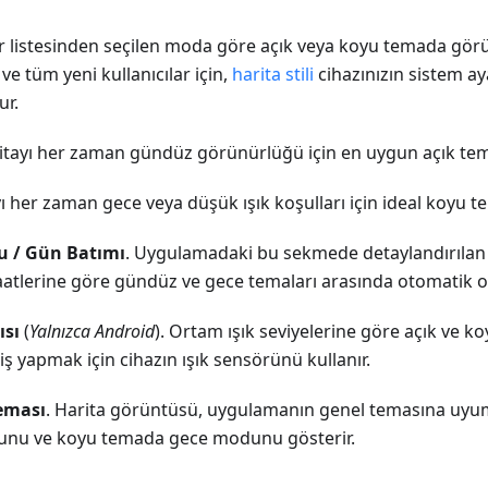
r listesinden seçilen moda göre açık veya koyu temada görün
ve tüm yeni kullanıcılar için,
harita stili
cihazınızın sistem ay
ur.
ritayı her zaman gündüz görünürlüğü için en uygun açık te
yı her zaman gece veya düşük ışık koşulları için ideal koyu t
 / Gün Batımı
. Uygulamadaki bu sekmede detaylandırıla
aatlerine göre gündüz ve gece temaları arasında otomatik ol
ısı
(
Yalnızca Android
). Ortam ışık seviyelerine göre açık ve k
ş yapmak için cihazın ışık sensörünü kullanır.
eması
. Harita görüntüsü, uygulamanın genel temasına uyum
nu ve koyu temada gece modunu gösterir.