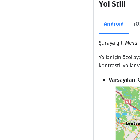
Yol Stili
Android
iO
Şuraya git:
Menü →
Yollar için özel ay
kontrastlı yollar v
Varsayılan
. 