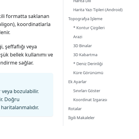
Harita Dili
Harita Yazı Tipleri (Android)
ikili formatta saklanan
Topografya İşleme
ligon), koordinatlarla
* Kontur Çizgileri
enir.
Arazi
3D Binalar
, şeffaflığı veya
üşük bellek kullanımı ve
3D Kabartma
ndirme sağlar.
* Deniz Derinliği
Küre Görünümü
Ek Ayarlar
Sınırları Göster
 veya bozulabilir.
ir. Doğru
Koordinat Izgarası
haritalanmalıdır.
Rotalar
İlgili Makaleler