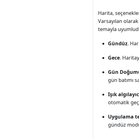
Harita, seçenekle
Varsayılan olarak 
temayla uyumlud
Gündüz
. Ha
Gece
. Harita
Gün Doğumu
gün batımı s
Işık algılayıc
otomatik geçi
Uygulama t
gündüz modu