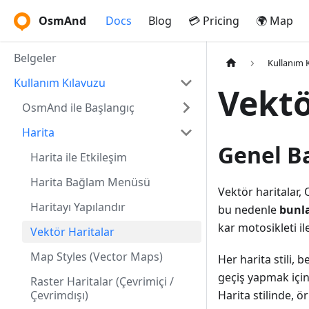
OsmAnd
Docs
Blog
💳 Pricing
🌍 Map
Belgeler
Kullanım 
Kullanım Kılavuzu
Vektö
OsmAnd ile Başlangıç
Harita
Genel B
Harita ile Etkileşim
Harita Bağlam Menüsü
Vektör haritalar,
Haritayı Yapılandır
bu nedenle
bunla
kar motosikleti ile
Vektör Haritalar
Map Styles (Vector Maps)
Her harita stili,
geçiş yapmak için ö
Raster Haritalar (Çevrimiçi /
Çevrimdışı)
Harita stilinde, 