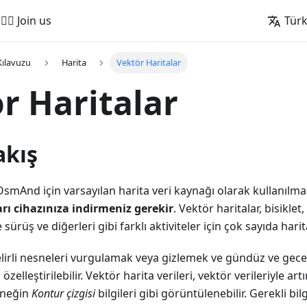
🚵‍♂️ Join us
Tür
Kılavuzu
Harita
Vektör Haritalar
r Haritalar
akış
 OsmAnd için varsayılan harita veri kaynağı olarak kullanılma
rı cihazınıza indirmeniz gerekir
. Vektör haritalar, bisikle
 sürüş ve diğerleri gibi farklı aktiviteler için çok sayıda harita
 belirli nesneleri vurgulamak veya gizlemek ve gündüz ve gec
zelleştirilebilir. Vektör harita verileri, vektör verileriyle artı
örneğin
Kontur çizgisi
bilgileri gibi görüntülenebilir. Gerekli bil