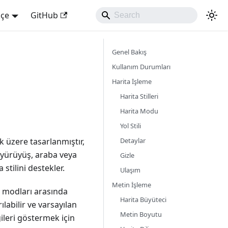
kçe
GitHub
Genel Bakış
Kullanım Durumları
Harita İşleme
Harita Stilleri
Harita Modu
Yol Stili
Detaylar
k üzere tasarlanmıştır,
t, yürüyüş, araba veya
Gizle
 stilini destekler.
Ulaşım
Metin İşleme
e modları arasında
Harita Büyüteci
rılabilir ve varsayılan
Metin Boyutu
gileri göstermek için