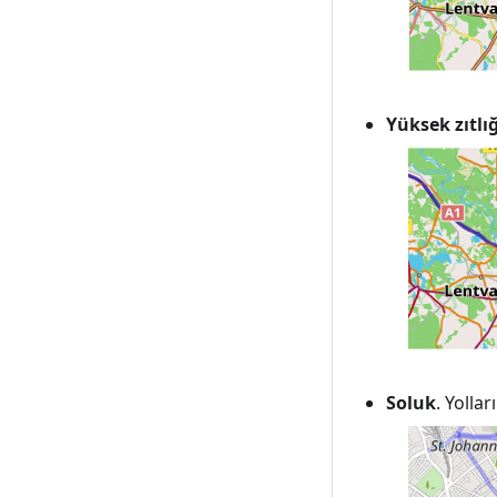
Yüksek zıtlı
Soluk
. Yolla