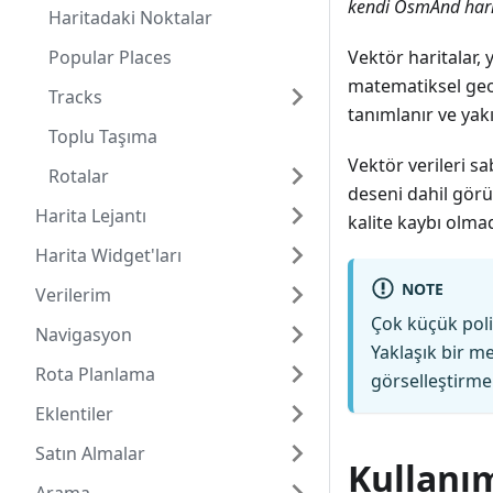
kendi OsmAnd harita
Haritadaki Noktalar
Popular Places
Vektör haritalar, 
matematiksel geom
Tracks
tanımlanır ve yakı
Toplu Taşıma
Vektör verileri sa
Rotalar
deseni dahil görü
Harita Lejantı
kalite kaybı olma
Harita Widget'ları
NOTE
Verilerim
Çok küçük polig
Navigasyon
Yaklaşık bir m
Rota Planlama
görselleştirme 
Eklentiler
Satın Almalar
Kullanı