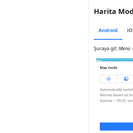
Harita Mo
Android
iO
Şuraya git:
Menü →