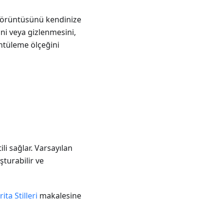
ta görüntüsünü kendinize
ini veya gizlenmesini,
üntüleme ölçeğini
ili sağlar. Varsayılan
uşturabilir ve
ita Stilleri
makalesine