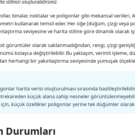
 stilinizi oluşturabilirsiniz
.
yollar, binalar, noktalar ve poligonlar gibi mekansal verileri, 
etri kullanarak temsil eder. Her öğe (düğüm, çizgi veya po
nlaştırma seviyesine ve harita stiline göre dinamik olarak işl
bit görüntüler olarak saklanmadığından, rengi, çizgi genişliği
nümü kolayca değiştirilebilir. Bu yaklaşım, verimli işleme, d
dan herhangi bir yakınlaştırma seviyesinde yumuşak ölçekle
onlar harita verisi oluşturulması sırasında basitleştirilebilir
etrekareden küçük alana sahip nesneler görüntülenmeyebil
için, küçük özellikler poligonlar yerine tek düğümler olarak 
m Durumları