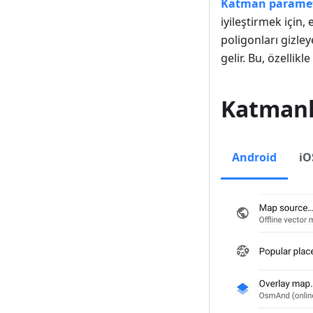
Katman parametr
iyileştirmek için,
poligonları gizley
gelir. Bu, özellik
Katmanl
Android
iO