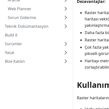
Arama
Dezavantajlar:
Web Planner
Raster harita
Sorun Giderme
haritası vekt
yakınlaştırma
Teknik Dokümantasyon
Daha fazla bi
Build it
Raster harital
Sürümler
Çok fazla ya
Yasal
pikselli görü
Haritayı met
Bize Katılın
zorlaştırabilir
Kullanı
Raster haritaların