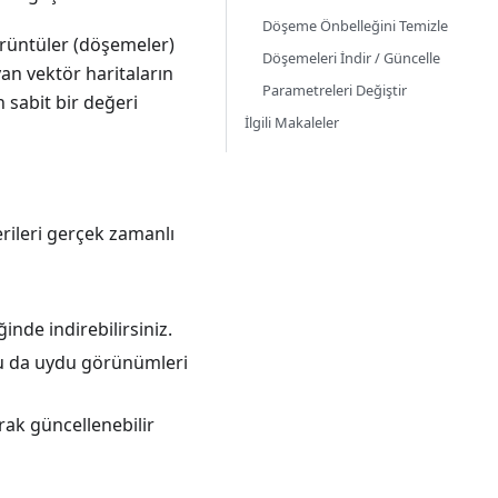
Döşeme Önbelleğini Temizle
örüntüler (döşemeler)
Döşemeleri İndir / Güncelle
yan vektör haritaların
Parametreleri Değiştir
 sabit bir değeri
İlgili Makaleler
erileri gerçek zamanlı
inde indirebilirsiniz.
, bu da uydu görünümleri
arak güncellenebilir