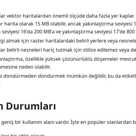
lar vektör haritalardan önemli ölçüde daha fazla yer kaplar. 
ör harita olarak 15 MB olabilir, ancak yakınlaştırma seviyesi 
 seviyesi 16'da 200 MB'a ve yakınlaştırma seviyesi 17'de 800 
lgi almak için raster haritalardaki belirli yerlere veya nesn
ar belirli nesneleri hariç tutmak için stilize edilemez veya d
kınlaştırma, özellikle yüksek çözünürlüklü döşemeler mevcu
nmesine neden olabilir.
ni döndürmeden döndürmek mümkün değildir, bu da etiket
.
m Durumları
 geniş bir kullanım alanı vardır. İşte en popüler olanlardan ba