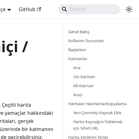
kçe
GitHub
Genel Bakış
çi /
Kullanım Durumları
Başlarken
Katmanlar
Ana
Üst Katman
Alt Katman
Arazi
Haritaları Hazırlama/Kopyalama
Çeşitli harita
 ve yamaçlar hakkındaki
Yeni Çevrimiçi Kaynak Ekle
itaları, gerçek
Harita Kaynağını Yüklemek
için Sihirli URL
 üzerinde bir katmanını
de geçirebilirsiniz.
Harita Verilerini Yönet