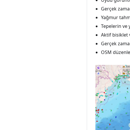
Uydu görüntül
Gerçek zamanlı
Yağmur tahmi
Tepelerin ve 
Aktif bisikle
Gerçek zamanl
OSM düzenlem