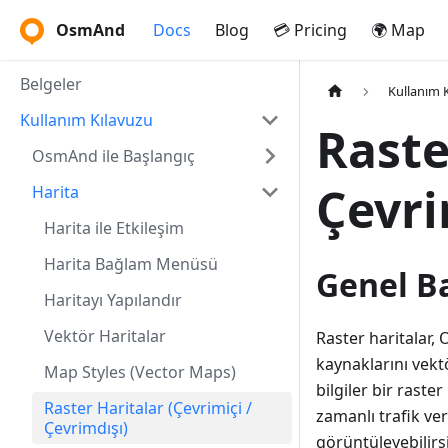
OsmAnd
Docs
Blog
💳 Pricing
🌍 Map
Belgeler
Kullanım 
Kullanım Kılavuzu
Raste
OsmAnd ile Başlangıç
Çevri
Harita
Harita ile Etkileşim
Harita Bağlam Menüsü
Genel B
Haritayı Yapılandır
Vektör Haritalar
Raster haritalar, 
kaynaklarını vekt
Map Styles (Vector Maps)
bilgiler bir rast
Raster Haritalar (Çevrimiçi /
zamanlı trafik ve
Çevrimdışı)
görüntüleyebilirsi