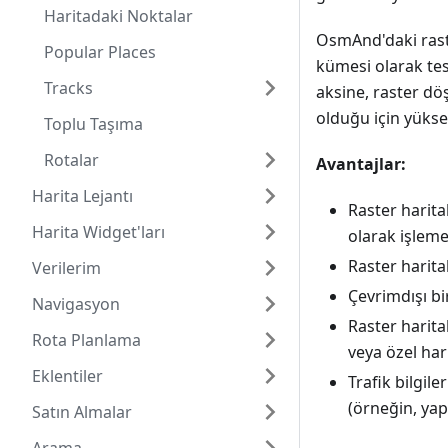
Haritadaki Noktalar
OsmAnd'daki raste
Popular Places
kümesi olarak tesl
Tracks
aksine, raster dö
olduğu için yüksek
Toplu Taşıma
Rotalar
Avantajlar:
Harita Lejantı
Raster harita
Harita Widget'ları
olarak işlem
Raster harita
Verilerim
Çevrimdışı bi
Navigasyon
Raster harita
Rota Planlama
veya özel hari
Eklentiler
Trafik bilgil
(örneğin, yap
Satın Almalar