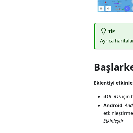
TIP
Ayrıca haritala
Başlark
Eklentiyi etkinle
iOS
.
iOS
için b
Android
.
And
etkinleştirme
Etkinleştir