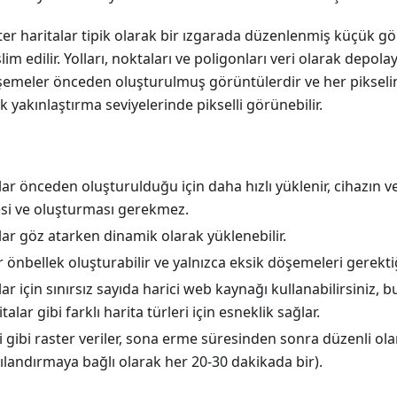
r haritalar tipik olarak bir ızgarada düzenlenmiş küçük g
im edilir. Yolları, noktaları ve poligonları veri olarak depola
şemeler önceden oluşturulmuş görüntülerdir ve her pikselin
 yakınlaştırma seviyelerinde pikselli görünebilir.
lar önceden oluşturulduğu için daha hızlı yüklenir, cihazın v
esi ve oluşturması gerekmez.
lar göz atarken dinamik olarak yüklenebilir.
r önbellek oluşturabilir ve yalnızca eksik döşemeleri gerektiğ
lar için sınırsız sayıda harici web kaynağı kullanabilirsiniz
talar gibi farklı harita türleri için esneklik sağlar.
eri gibi raster veriler, sona erme süresinden sonra düzenli ol
ılandırmaya bağlı olarak her 20-30 dakikada bir).