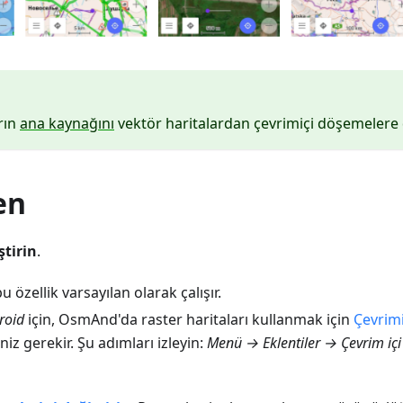
rın
ana kaynağını
vektör haritalardan çevrimiçi döşemelere de
en
ştirin
.
u özellik varsayılan olarak çalışır.
roid
için, OsmAnd'da raster haritaları kullanmak için
Çevrimi
niz gerekir. Şu adımları izleyin:
Menü → Eklentiler → Çevrim içi 