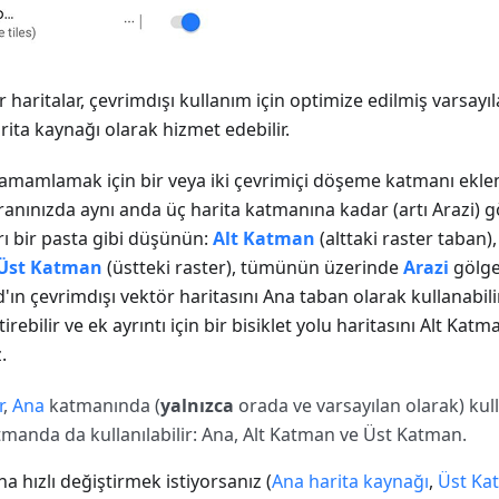
haritalar, çevrimdışı kullanım için optimize edilmiş varsayıl
arita kaynağı olarak hizmet edebilir.
tamamlamak için bir veya iki çevrimiçi döşeme katmanı ekl
kranınızda aynı anda üç harita katmanına kadar (artı Arazi) 
arı bir pasta gibi düşünün:
Alt Katman
(alttaki raster taban)
Üst Katman
(üstteki raster), tümünün üzerinde
Arazi
gölge
n çevrimdışı vektör haritasını Ana taban olarak kullanabilir
ebilir ve ek ayrıntı için bir bisiklet yolu haritasını Alt Katm
.
r
,
Ana
katmanında (
yalnızca
orada ve varsayılan olarak) kulla
tmanda da kullanılabilir: Ana, Alt Katman ve Üst Katman.
a hızlı değiştirmek istiyorsanız (
Ana harita kaynağı
,
Üst Ka