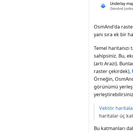
OsmAnd'da raster 
yanı sıra ek bir h
Temel haritanızı 
sahipsiniz. Bu, e
(artı Arazi). Bunl
raster çekirdek),
Örneğin, OsmAnd'ı
görünümü yerleştir
yerleştirebilirsiniz
Vektör haritala
haritalar üç ka
Bu katmanları dah