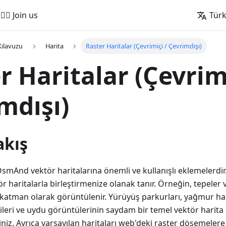
🚵‍♂️ Join us
Tür
Kılavuzu
Harita
Raster Haritalar (Çevrimiçi / Çevrimdışı)
r Haritalar (Çevrimi
mdışı)
akış
OsmAnd vektör haritalarına önemli ve kullanışlı eklemelerdir. 
ör haritalarla birleştirmenize olanak tanır. Örneğin, tepeler
er katman olarak görüntülenir. Yürüyüş parkurları, yağmur har
rileri ve uydu görüntülerinin saydam bir temel vektör harita
niz. Ayrıca varsayılan haritaları web'deki raster döşemelere 