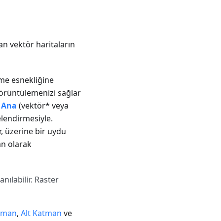
an vektör haritaların
eme esnekliğine
görüntülemenizi sağlar
,
Ana
(vektör* veya
lendirmesiyle.
, üzerine bir uydu
an olarak
nılabilir. Raster
tman
,
Alt Katman
ve