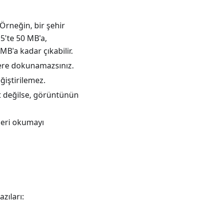
Örneğin, bir şehir
15'te 50 MB'a,
MB'a kadar çıkabilir.
elere dokunamazsınız.
eğiştirilemez.
t değilse, görüntünün
leri okumayı
zıları: