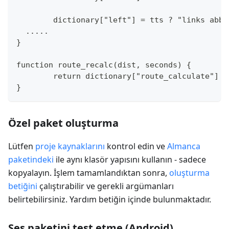
	dictionary["left"] = tts ? "links abb
  .....
}
function route_recalc(dist, seconds) {
	return dictionary["route_calculate"] 
}
Özel paket oluşturma
Lütfen
proje kaynaklarını
kontrol edin ve
Almanca
paketindeki
ile aynı klasör yapısını kullanın - sadece
kopyalayın. İşlem tamamlandıktan sonra,
oluşturma
betiğini
çalıştırabilir ve gerekli argümanları
belirtebilirsiniz. Yardım betiğin içinde bulunmaktadır.
Ses paketini test etme (Android)