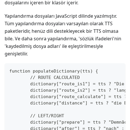
dosyalarını içeren bir klasör içerir.
Yapılandırma dosyaları JavaScript dilinde yazılmıştır.
Tüm yapılandırma dosyaları varsayılan olarak TTS
paketleridir, henüz dili destekleyecek bir TTS olmasa
bile. Ve daha sonra yapılandırma, 'sözlük ifadeleri'nin
'kaydedilmiş dosya adları' ile eşleştirilmesiyle
genişletilir.
function populateDictionary(tts) {
	// ROUTE CALCULATED
	dictionary["route_is1"] = tts ? "Die 
	dictionary["route_is2"] = tts ? "lang
	dictionary["route_calculate"] = tts ?
	dictionary["distance"] = tts ? "die E
	// LEFT/RIGHT
	dictionary["prepare"] = tts ? "Demnäc
	dictionary["after"] = tts ? "nach" : "