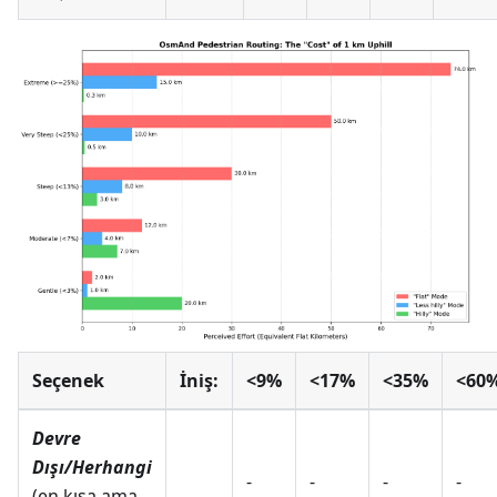
Seçenek
İniş:
<9%
<17%
<35%
<60
Devre
Dışı/Herhangi
-
-
-
-
(en kısa ama