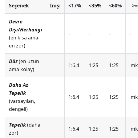
Seçenek
İniş:
<17%
<35%
<60%
>
Devre
Dışı/Herhangi
-
-
-
-
(en kısa ama
en zor)
Düz
(en uzun
1:6.4
1:25
1:25
imk
ama kolay)
Daha Az
Tepelik
1:6.4
1:25
1:25
imk
(varsayılan,
dengeli)
Tepelik
(daha
1:6.4
1:25
1:25
imk
zor)