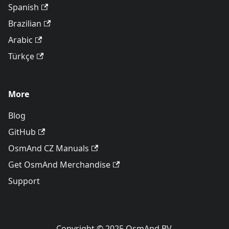
Spanish
Brazilian
Arabic
Türkçe
More
Blog
GitHub
OsmAnd CZ Manuals
Get OsmAnd Merchandise
Support
Copyright © 2025 OsmAnd BV.