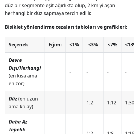
düz bir segmente eşit ağırlıkta olup, 2 km'yi aşan
herhangi bir düz sapmaya tercih edilir.
Bisiklet yönlendirme cezaları tabloları ve grafikleri:
Seçenek
Eğim:
<1%
<3%
<7%
<1
Devre
Dışı/Herhangi
-
-
-
-
(en kısa ama
en zor)
Düz
(en uzun
1:2
1:12
1:3
ama kolay)
Daha Az
Tepelik
1:2
1:8
1:1