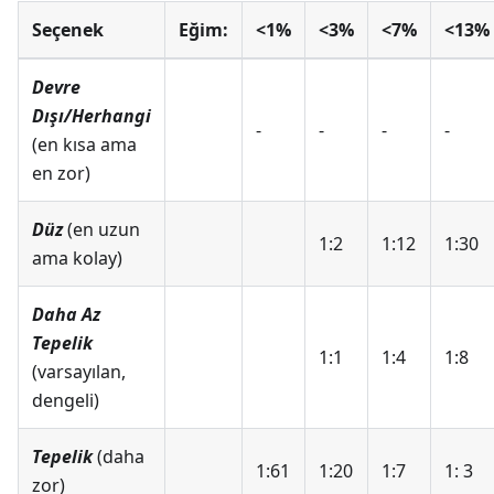
Seçenek
Eğim:
<1%
<3%
<7%
<13%
Devre
Dışı/Herhangi
-
-
-
-
(en kısa ama
en zor)
Düz
(en uzun
1:2
1:12
1:30
ama kolay)
Daha Az
Tepelik
1:1
1:4
1:8
(varsayılan,
dengeli)
Tepelik
(daha
1:61
1:20
1:7
1: 3
zor)