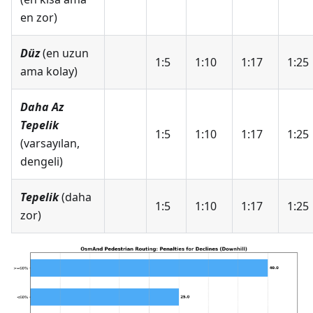
en zor)
Düz
(en uzun
1:5
1:10
1:17
1:25
ama kolay)
Daha Az
Tepelik
1:5
1:10
1:17
1:25
(varsayılan,
dengeli)
Tepelik
(daha
1:5
1:10
1:17
1:25
zor)