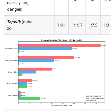
(varsayılan,
dengeli)
Tepelik
(daha
1:61
1:19.7
1:7.5
1:3
zor)