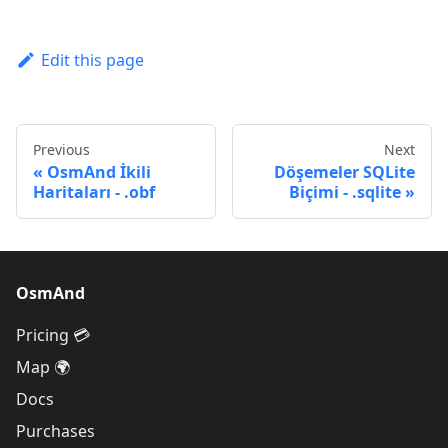
Edit this page
Previous
Next
OsmAnd İkili
Döşemeler SQLite
Haritaları - .obf
Biçimi - .sqlite
OsmAnd
Pricing 💳
Map 🌍
Docs
Purchases