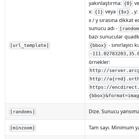
yakınlaştırma:
v
{0}
x:
veya
, y:
{1}
{$x}
x / y sırasına dikkat e
sunucu adı -
[rando
bazı sunucular quadk
- sınırlayıc
{bbox}
[url_template]
-111.02783203,35.
örnekler:
http://server.arc
http://a{rnd}.ort
https://encdirect
{bbox}&format=imag
Dize. Sunucu yansımala
[randoms]
Tam sayı. Minimum ya
[minzoom]