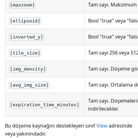
Tam sayı. Maksimum y
[maxzoom]
Bool "true" veya "fal
[ellipsoid]
Bool "true" veya "fal
[inverted_y]
Tam sayı 256 veya 512
[tile_size]
Tam sayı. Döşeme gö
[img_density]
Tam sayı. Ortalama 
[avg_img_size]
Tam sayı. Döşemelerin
[expiration_time_minutes]
indirilecekler.
Bu döşeme kaynağını destekleyen sınıf
View
adresinde
veya yakınındadır.