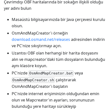
Çevrimdışı OBF haritalarında bir sokağın ilişkili olduğu
yer adını bulun
Masaüstü bilgisayarınızda bir Java çerçevesi kurulu
olsun.
OsmAndMapCreator'ı örneğin
download.osmand.net/releases
adresinden indirin
ve PC'nize sıkıştırmayı açın.
Uzantısı OBF olan herhangi bir harita dosyasını
alın ve mapcreator'daki tüm dosyaların bulunduğu
aynı klasöre koyun.
PC'nizde
veya
OsmAndMapCreator.bat
çalıştırarak
OsmAndMapCreator.sh
OsmAndMapCreator'ı başlatın
PC'nizde internet erişiminizin olduğundan emin
olun ve Mapcreator'ın ayarları, sorununuzun
bulunduğu yere haritayı sürükleyip