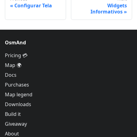
Configurar Tela
Widgets
Informativos
OsmAnd
Pricing 💳
Map 🌍
Docs
Purchases
Map legend
Downloads
Build it
Giveaway
About