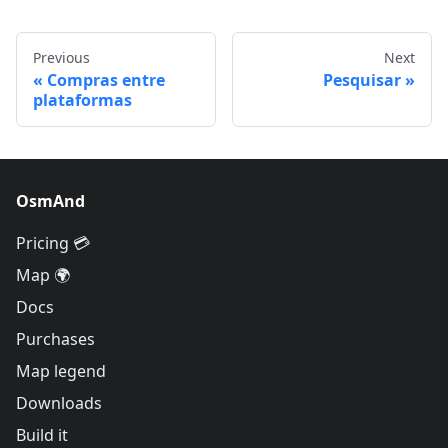
Previous
Next
Compras entre
Pesquisar
plataformas
OsmAnd
Pricing 💳
Map 🌍
Docs
Purchases
Map legend
Downloads
Build it