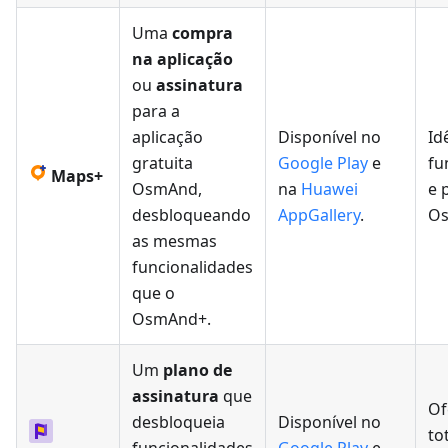
Uma
compra
na aplicação
ou
assinatura
para a
aplicação
Disponível no
Id
gratuita
Google Play
e
fu
Maps+
OsmAnd,
na
Huawei
e 
desbloqueando
AppGallery
.
Os
as mesmas
funcionalidades
que o
OsmAnd+.
Um
plano de
assinatura
que
Of
desbloqueia
Disponível no
to