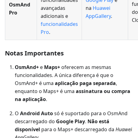
funcionalidades
Google Play
e
fu
OsmAnd
avançadas
na
Huawei
do
Pro
adicionais e
AppGallery
.
Cl
funcionalidades
Pro
.
Notas Importantes
OsmAnd+
e
Maps+
oferecem as mesmas
funcionalidades. A única diferença é que o
OsmAnd+ é uma
aplicação paga separada
,
enquanto o Maps+ é uma
assinatura ou compra
na aplicação
.
O
Android Auto
só é suportado para o OsmAnd
descarregado do
Google Play
.
Não está
disponível
para o Maps+ descarregado da
Huawei
AppGallery
.