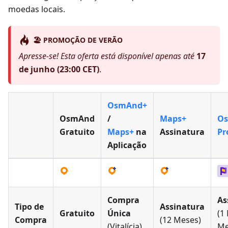
moedas locais.
🏖️ PROMOÇÃO DE VERÃO
Apresse-se! Esta oferta está disponível apenas até
17
de junho (23:00 CET)
.
OsmAnd+
OsmAnd
/
Maps+
O
Gratuito
Maps+
na
Assinatura
Pr
Aplicação
Compra
As
Tipo de
Assinatura
Gratuito
Única
(1
Compra
(12 Meses)
(Vitalícia)
Me