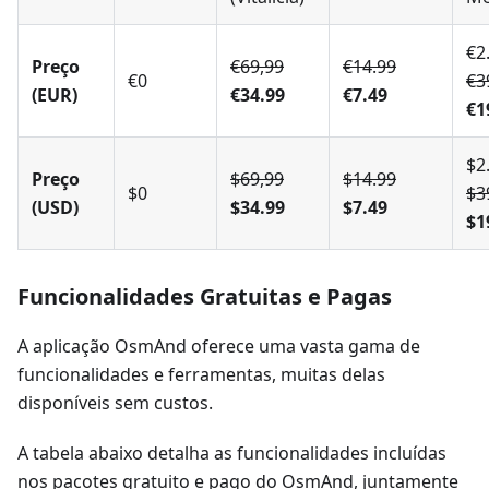
€2
Preço
€69,99
€14.99
€0
€3
(EUR)
€34.99
€7.49
€1
$2
Preço
$69,99
$14.99
$0
$3
(USD)
$34.99
$7.49
$1
Funcionalidades Gratuitas e Pagas
A aplicação OsmAnd oferece uma vasta gama de
funcionalidades e ferramentas, muitas delas
disponíveis sem custos.
A tabela abaixo detalha as funcionalidades incluídas
nos pacotes gratuito e pago do OsmAnd, juntamente