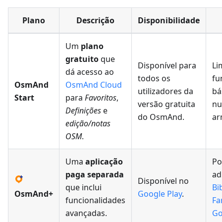
Plano
Descrição
Disponibilidade
Um
plano
gratuito
que
Disponível para
Li
dá acesso ao
todos os
fu
OsmAnd
OsmAnd Cloud
utilizadores da
bá
Start
para
Favoritos
,
versão gratuita
nu
Definições
e
do OsmAnd.
ar
edição/notas
OSM
.
Uma
aplicação
Po
paga separada
ad
Disponível no
que inclui
Bi
OsmAnd+
Google Play
.
funcionalidades
Fa
avançadas.
Go