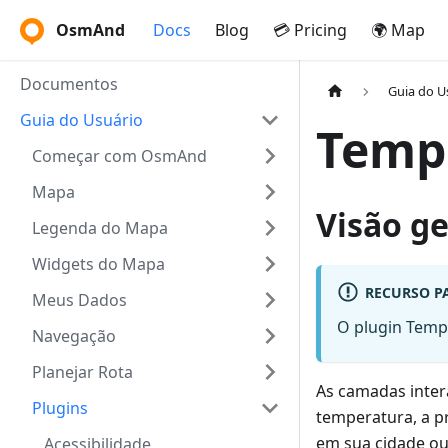
OsmAnd
Docs
Blog
💳 Pricing
🌍 Map
Documentos
Guia do U
Guia do Usuário
Temp
Começar com OsmAnd
Mapa
Visão ge
Legenda do Mapa
Widgets do Mapa
RECURSO P
Meus Dados
O plugin Tem
Navegação
Planejar Rota
As camadas inter
Plugins
temperatura, a pr
em sua cidade ou
Acessibilidade