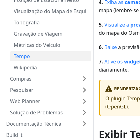
Posição de Estacionamento
4.
Exiba as
camad
mapa (lembre-se 
Visualização do Mapa de Esqui
Topografia
5.
Visualize a
pre
do mapa do OsmA
Gravação de Viagem
Métricas do Veículo
6.
Baixe
a previsã
Tempo
7.
Ative os
widge
Wikipedia
diariamente.
Compras
RENDERIZA
Pesquisar
O plugin Temp
Web Planner
(OpenGL).
Solução de Problemas
Documentação Técnica
Exibir 
Build it