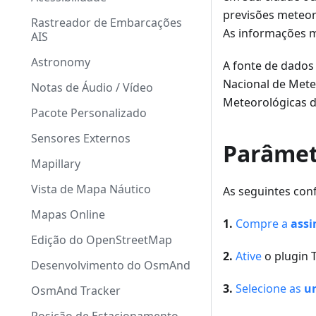
previsões meteor
Rastreador de Embarcações
As informações m
AIS
Astronomy
A fonte de dados
Nacional de Mete
Notas de Áudio / Vídeo
Meteorológicas d
Pacote Personalizado
Sensores Externos
Parâmet
Mapillary
Vista de Mapa Náutico
As seguintes con
Mapas Online
1.
Compre a
ass
Edição do OpenStreetMap
2.
Ative
o plugin
Desenvolvimento do OsmAnd
3.
Selecione as
u
OsmAnd Tracker