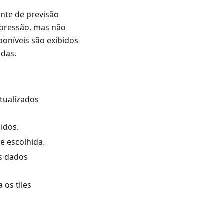
nte de previsão
e pressão, mas não
oníveis são exibidos
adas.
atualizados
idos.
e escolhida.
s dados
 os tiles