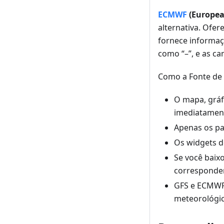
ECMWF
(Europea
alternativa. Ofer
fornece informaç
como “–”, e as c
Como a Fonte de 
O mapa, gráf
imediatament
Apenas os pa
Os widgets d
Se você baix
corresponden
GFS e ECMWF 
meteorológic