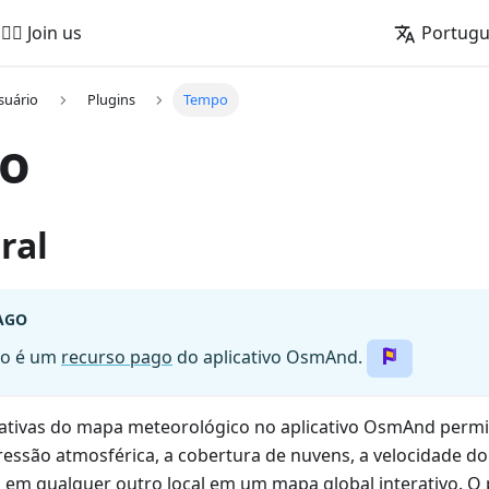
🚵‍♂️ Join us
Portug
suário
Plugins
Tempo
o
ral
AGO
po é um
recurso pago
do aplicativo OsmAnd.
ativas do mapa meteorológico no aplicativo OsmAnd perm
essão atmosférica, a cobertura de nuvens, a velocidade do 
 em qualquer outro local em um mapa global interativo. O