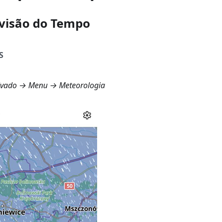
evisão do Tempo
S
tivado →
Menu → Meteorologia