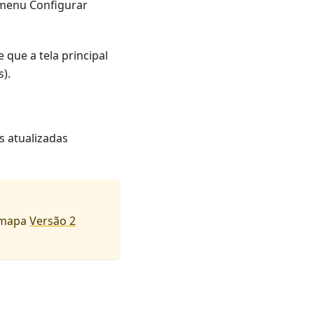
menu Configurar
 que a tela principal
).
s atualizadas
e mapa
Versão 2