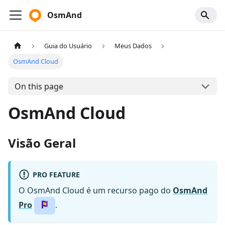
OsmAnd
Guia do Usuário
Meus Dados
OsmAnd Cloud
On this page
OsmAnd Cloud
Visão Geral
PRO FEATURE
O OsmAnd Cloud é um recurso pago do
OsmAnd
Pro
.