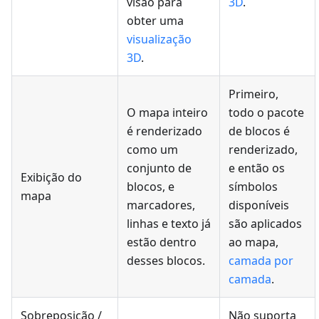
visão para
3D
.
obter uma
visualização
3D
.
Primeiro,
O mapa inteiro
todo o pacote
é renderizado
de blocos é
como um
renderizado,
conjunto de
e então os
Exibição do
blocos, e
símbolos
mapa
marcadores,
disponíveis
linhas e texto já
são aplicados
estão dentro
ao mapa,
desses blocos.
camada por
camada
.
Sobreposição /
Não suporta