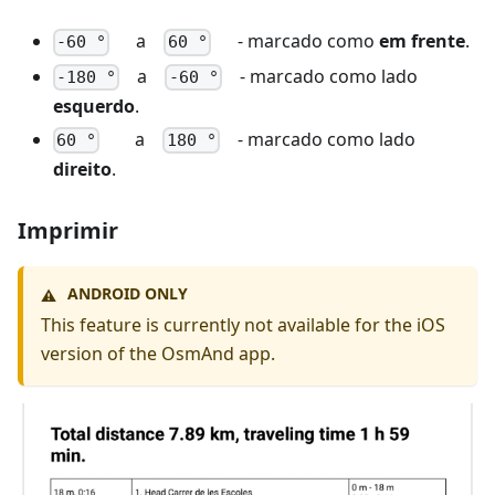
a
- marcado como
em frente
.
-60 °
60 °
a
- marcado como lado
-180 °
-60 °
esquerdo
.
a
- marcado como lado
60 °
180 °
direito
.
Imprimir
ANDROID ONLY
⚠️
This feature is currently not available for the iOS
version of the OsmAnd app.