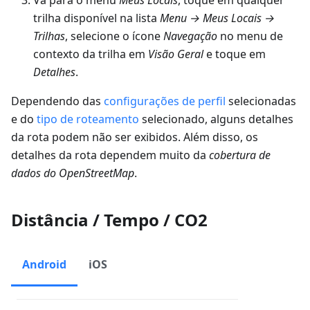
Vá para o menu
Meus Locais
, toque em qualquer
trilha disponível na lista
Menu → Meus Locais →
Trilhas
, selecione o ícone
Navegação
no menu de
contexto da trilha em
Visão Geral
e toque em
Detalhes
.
Dependendo das
configurações de perfil
selecionadas
e do
tipo de roteamento
selecionado, alguns detalhes
da rota podem não ser exibidos. Além disso, os
detalhes da rota dependem muito da
cobertura de
dados do OpenStreetMap
.
Distância / Tempo / CO2
Android
iOS