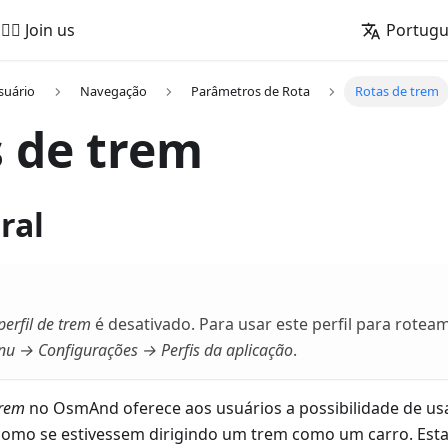
🚵‍♂️ Join us
Portug
suário
Navegação
Parâmetros de Rota
Rotas de trem
 de trem
ral
perfil de trem
é desativado. Para usar este perfil para rotea
u → Configurações → Perfis da aplicação
.
trem
no OsmAnd oferece aos usuários a possibilidade de usar
omo se estivessem dirigindo um trem como um carro. Esta 