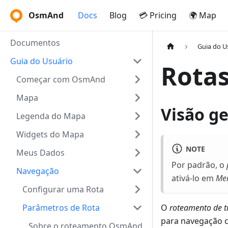
OsmAnd
Docs
Blog
💳 Pricing
🌍 Map
Documentos
Guia do U
Guia do Usuário
Rotas
Começar com OsmAnd
Mapa
Visão ge
Legenda do Mapa
Widgets do Mapa
NOTE
Meus Dados
Por padrão, o
Navegação
ativá-lo em
Men
Configurar uma Rota
Parâmetros de Rota
O
roteamento de 
para navegação c
Sobre o roteamento OsmAnd