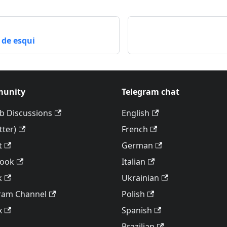
de esqui
unity
Telegram chat
b Discussions
English
tter)
French
t
German
book
Italian
k
Ukrainian
ram Channel
Polish
x
Spanish
Brazilian