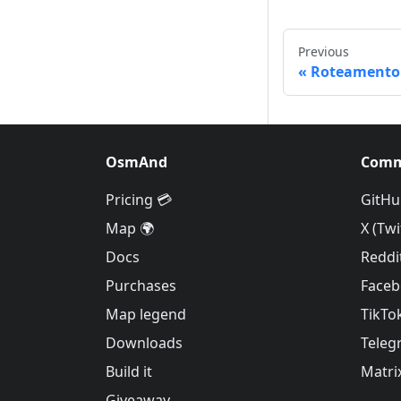
Previous
Roteamento 
OsmAnd
Comm
Pricing 💳
GitHu
Map 🌍
X (Twi
Docs
Reddi
Purchases
Face
Map legend
TikTo
Downloads
Teleg
Build it
Matri
Giveaway