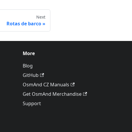
Next
Rotas de barco
More
Blog
GitHub
OsmAnd CZ Manuals
Get OsmAnd Merchandise
Support