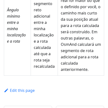
real for maior do que
segmento
o definido por você, o
Ângulo
reto
caminho mais curto
mínimo
adicional
da sua posição atual
entre a
entre a
para a rota calculada
minha
minha
será construído. Em
localização
localização
outras palavras, o
e a rota
e a rota
OsmAnd calculará um
calculada
segmento de rota
até que a
adicional para a rota
rota seja
calculada
recalculada
anteriormente.
Edit this page