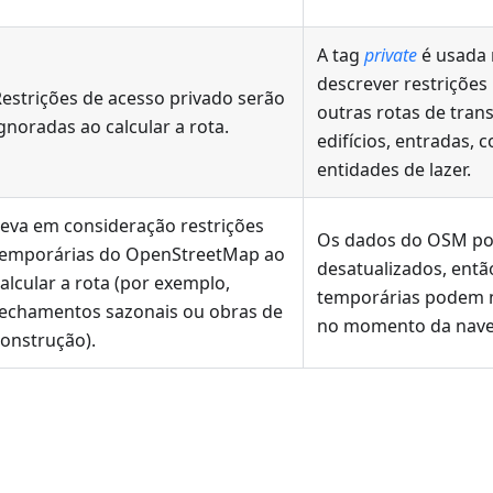
A tag
private
é usada
descrever restrições
estrições de acesso privado serão
outras rotas de tra
gnoradas ao calcular a rota.
edifícios, entradas,
entidades de lazer.
eva em consideração restrições
Os dados do OSM po
temporárias do OpenStreetMap ao
desatualizados, entã
alcular a rota (por exemplo,
temporárias podem n
fechamentos sazonais ou obras de
no momento da nave
onstrução).