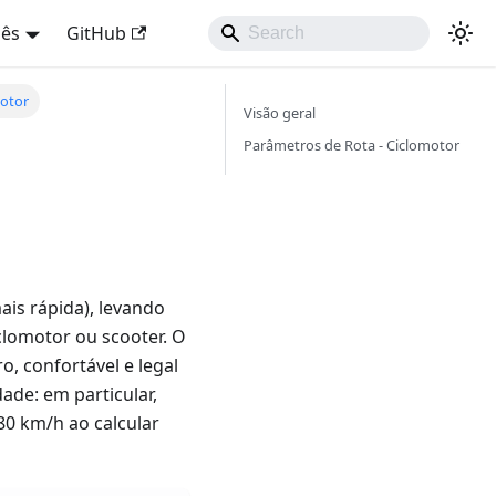
uês
GitHub
motor
Visão geral
Parâmetros de Rota - Ciclomotor
is rápida), levando
lomotor ou scooter. O
, confortável e legal
dade: em particular,
 80 km/h ao calcular