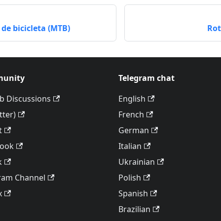
e bicicleta (MTB)
Rot
unity
Telegram chat
b Discussions
English
tter)
French
t
German
book
Italian
k
Ukrainian
ram Channel
Polish
x
Spanish
Brazilian