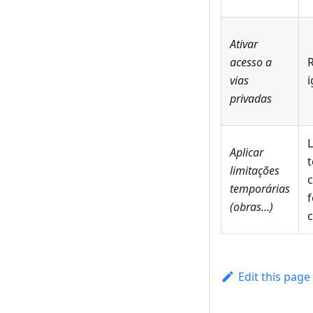
Ativar
acesso a
R
vias
i
privadas
L
Aplicar
limitações
c
temporárias
(obras...)
c
Edit this page