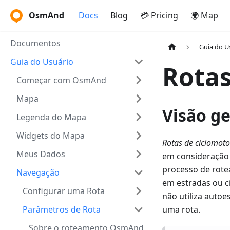
OsmAnd
Docs
Blog
💳 Pricing
🌍 Map
Documentos
Guia do U
Guia do Usuário
Rotas
Começar com OsmAnd
Mapa
Visão ge
Legenda do Mapa
Widgets do Mapa
Rotas de ciclomoto
Meus Dados
em consideração 
processo de rote
Navegação
em estradas ou ci
Configurar uma Rota
não utiliza autoe
Parâmetros de Rota
uma rota.
Sobre o roteamento OsmAnd