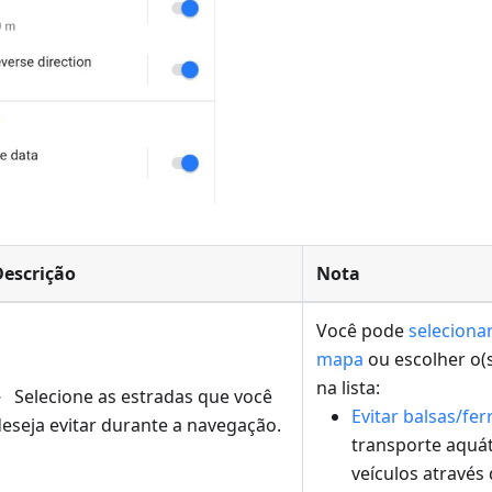
Descrição
Nota
Você pode
seleciona
mapa
ou escolher o(s
na lista:
Selecione as estradas que você
Evitar balsas/fer
eseja evitar durante a navegação.
transporte aquát
veículos através