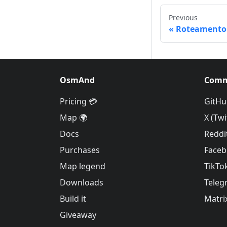
Previous
Roteamento d
OsmAnd
Comm
Pricing 💳
GitHu
Map 🌍
X (Twi
Docs
Reddi
Purchases
Face
Map legend
TikTo
Downloads
Teleg
Build it
Matri
Giveaway