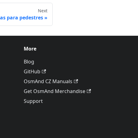
Next
as para pedestres
More
Blog
GitHub
OsmAnd CZ Manuals
Get OsmAnd Merchandise
Support