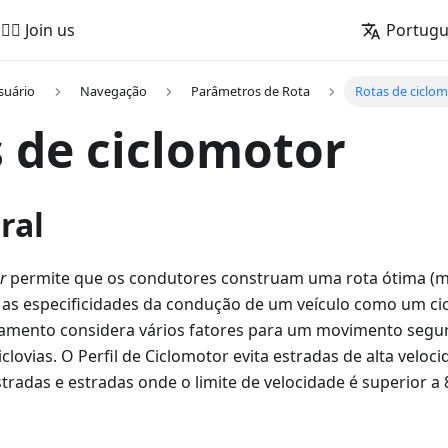
🚵‍♂️ Join us
Portug
suário
Navegação
Parâmetros de Rota
Rotas de ciclo
 de ciclomotor
ral
r
permite que os condutores construam uma rota ótima (ma
as especificidades da condução de um veículo como um cic
amento considera vários fatores para um movimento seguro
clovias. O Perfil de Ciclomotor evita estradas de alta veloci
stradas e estradas onde o limite de velocidade é superior a