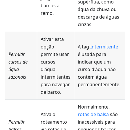
supérflua, como
barcos a
água da chuva ou
remo.
descarga de águas
cinzas.
Ativar esta
opção
A tag
Intermitente
Permitir
permite usar
é usada para
cursos de
cursos
indicar que um
água
d'água
curso d'água não
sazonais
intermitentes
contém água
para navegar
permanentemente.
de barco.
Normalmente,
Ativa o
rotas de balsa
são
Permitir
roteamento
inacessíveis para
balsas
via rotas de
pequenos barcos