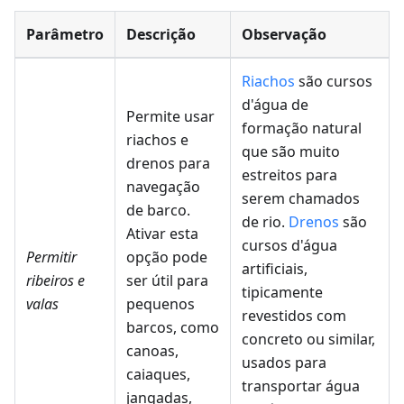
Parâmetro
Descrição
Observação
Riachos
são cursos
d'água de
Permite usar
formação natural
riachos e
que são muito
drenos para
estreitos para
navegação
serem chamados
de barco.
de rio.
Drenos
são
Ativar esta
cursos d'água
Permitir
opção pode
artificiais,
ribeiros e
ser útil para
tipicamente
valas
pequenos
revestidos com
barcos, como
concreto ou similar,
canoas,
usados para
caiaques,
transportar água
jangadas,