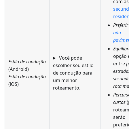
com as
secund
residen
Preferi
não
pavime
Equilib
opção 
Você pode
Estilo de condução
entre
p
escolher seu estilo
(Android)
estrada
de condução para
Estilo de condução
secundá
um melhor
(iOS)
rota ma
roteamento.
Percurs
curtos
(
roteam
serão
prefer