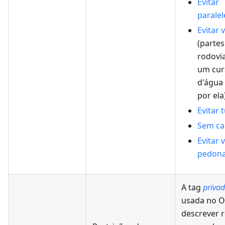
Evitar
parale
Evitar 
(parte
rodovi
um cur
d'água
por ela
Evitar 
Sem ca
Evitar 
pedona
A tag
priva
usada no 
descrever r