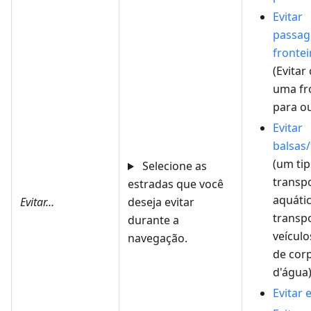
Evitar
passag
frontei
(Evitar
uma fr
para ou
Evitar
balsas/
(um ti
Selecione as
transp
estradas que você
aquáti
Evitar…
deseja evitar
transp
durante a
veículo
navegação.
de cor
d'água
Evitar 