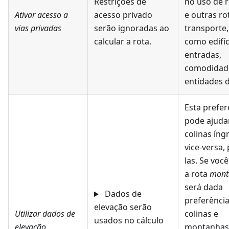
Restrições de
no uso de 
Ativar acesso a
acesso privado
e outras ro
vias privadas
serão ignoradas ao
transporte
calcular a rota.
como edifíc
entradas,
comodidad
entidades d
Esta prefer
pode ajudar
colinas ín
vice-versa, 
las. Se voc
a rota
mont
será dada
Dados de
preferência
elevação serão
Utilizar dados de
colinas e
usados no cálculo
elevação
montanhas