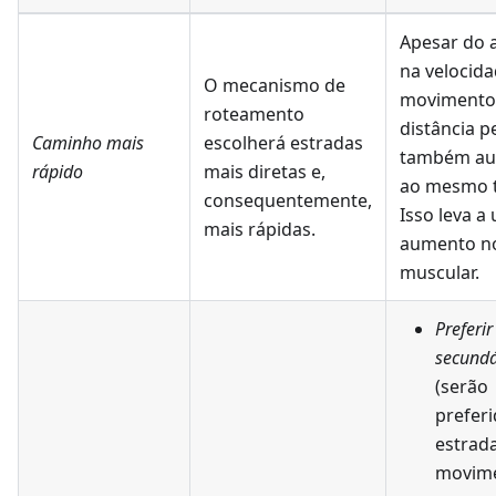
Apesar do
na velocid
O mecanismo de
movimento,
roteamento
distância p
Caminho mais
escolherá estradas
também a
rápido
mais diretas e,
ao mesmo 
consequentemente,
Isso leva a
mais rápidas.
aumento no
muscular.
Preferi
secundá
(serão
prefer
estrad
movim