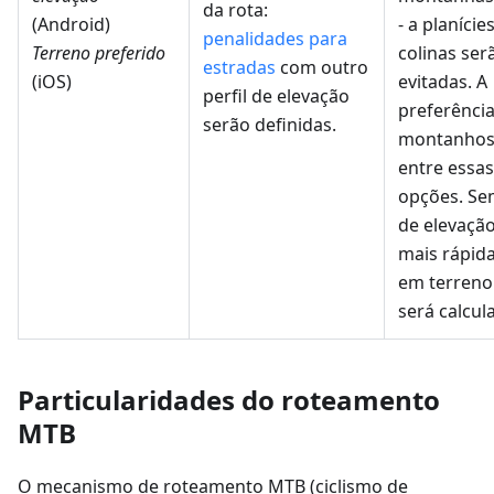
da rota:
(Android)
- a planícies
penalidades para
Terreno preferido
colinas ser
estradas
com outro
(iOS)
evitadas. A
perfil de elevação
preferênci
serão definidas.
montanhosa
entre essa
opções. Se
de elevação
mais rápid
em terreno
será calcul
Particularidades do roteamento
MTB
O mecanismo de roteamento MTB (ciclismo de