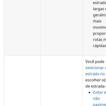
estrad
largas 
geralm
mais
movime
propor
rotas 
rápidas
Você pode
selecionar
estrada no
escolher o(s
de estrada d
Evitar 
não
pavime