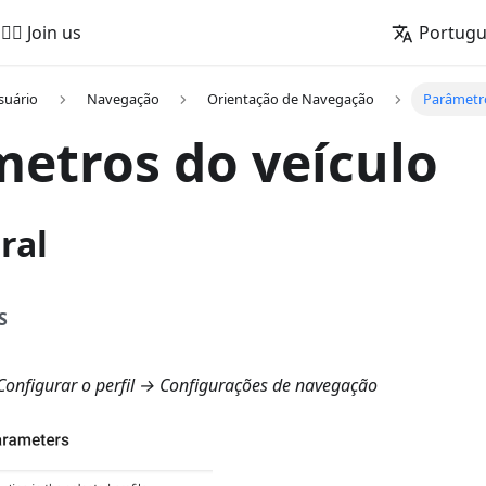
🚵‍♂️ Join us
Portug
suário
Navegação
Orientação de Navegação
Parâmetro
etros do veículo
ral
S
onfigurar o perfil → Configurações de navegação