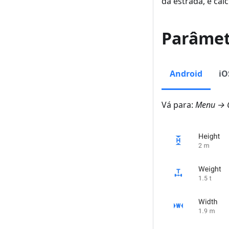
da estrada, e cal
Parâmet
Android
iO
Vá para:
Menu → C