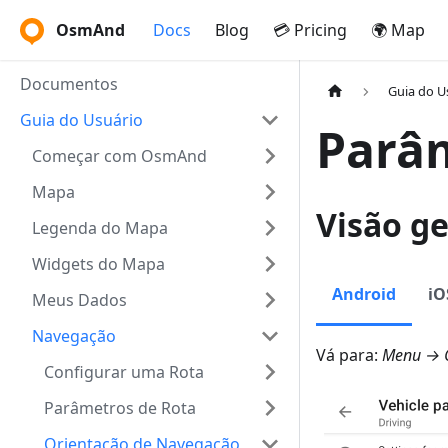
OsmAnd
Docs
Blog
💳 Pricing
🌍 Map
Documentos
Guia do U
Guia do Usuário
Parâm
Começar com OsmAnd
Mapa
Visão ge
Legenda do Mapa
Widgets do Mapa
Android
iO
Meus Dados
Navegação
Vá para:
Menu → C
Configurar uma Rota
Parâmetros de Rota
Orientação de Navegação