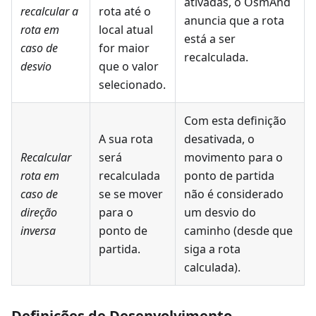
ativadas, o OsmAnd
recalcular a
rota até o
anuncia que a rota
rota
em
local atual
está a ser
caso de
for maior
recalculada.
desvio
que o valor
selecionado.
Com esta definição
A sua rota
desativada, o
Recalcular
será
movimento para o
rota em
recalculada
ponto de partida
caso de
se se mover
não é considerado
direção
para o
um desvio do
inversa
ponto de
caminho (desde que
partida.
siga a rota
calculada).
Definições de Desenvolvimento