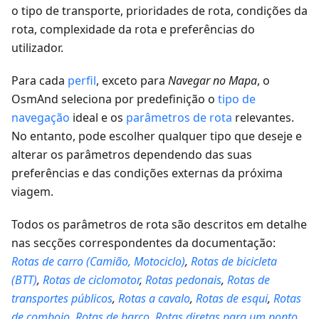
o tipo de transporte, prioridades de rota, condições da
rota, complexidade da rota e preferências do
utilizador.
Para cada
perfil
, exceto para
Navegar no Mapa
, o
OsmAnd seleciona por predefinição o
tipo de
navegação
ideal e os
parâmetros de rota
relevantes.
No entanto, pode escolher qualquer tipo que deseje e
alterar os parâmetros dependendo das suas
preferências e das condições externas da próxima
viagem.
Todos os parâmetros de rota são descritos em detalhe
nas secções correspondentes da documentação:
Rotas de carro (Camião, Motociclo)
,
Rotas de bicicleta
(BTT)
,
Rotas de ciclomotor
,
Rotas pedonais
,
Rotas de
transportes públicos
,
Rotas a cavalo
,
Rotas de esqui
,
Rotas
de comboio
,
Rotas de barco
,
Rotas diretas para um ponto
,